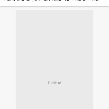
pourtant pléthoriques, concernant la Seconde Guerre mondiale, le thème de
la ville n'apparaît que fugitivement. Et...
Publicité