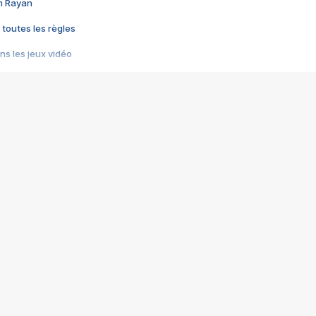
im Rayan
 toutes les règles
s les jeux vidéo
us choquant de Rockstar ? - Le scandale BULLY
e plus moche de Steam
du RÊVE tourne au CAUCHEMAR
pendant 8 heures
it… à tort
umiliés par un jeu vidéo
ire - Final Fantasy 8
ti un empire - Age of Empires
story DOFUS
tard, il crée l'un des pires jeux de tous les temps, MindsEye.