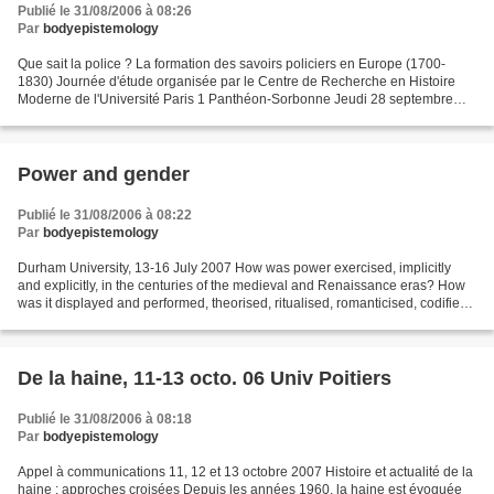
Publié le 31/08/2006 à 08:26
Par
bodyepistemology
Que sait la police ? La formation des savoirs policiers en Europe (1700-
1830) Journée d'étude organisée par le Centre de Recherche en Histoire
Moderne de l'Université Paris 1 Panthéon-Sorbonne Jeudi 28 septembre
2006 9h 30 –17h 30 salle Perroy (Sorbonne,...
Power and gender
Publié le 31/08/2006 à 08:22
Par
bodyepistemology
Durham University, 13-16 July 2007 How was power exercised, implicitly
and explicitly, in the centuries of the medieval and Renaissance eras? How
was it displayed and performed, theorised, ritualised, romanticised, codified,
sanctified or opposed? The...
De la haine, 11-13 octo. 06 Univ Poitiers
Publié le 31/08/2006 à 08:18
Par
bodyepistemology
Appel à communications 11, 12 et 13 octobre 2007 Histoire et actualité de la
haine : approches croisées Depuis les années 1960, la haine est évoquée