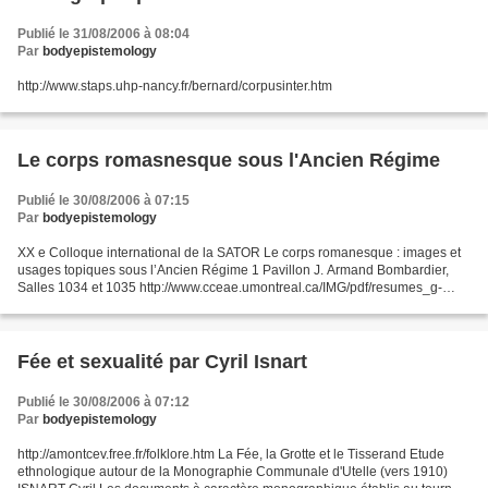
Publié le 31/08/2006 à 08:04
Par
bodyepistemology
http://www.staps.uhp-nancy.fr/bernard/corpusinter.htm
Le corps romasnesque sous l'Ancien Régime
Publié le 30/08/2006 à 07:15
Par
bodyepistemology
XX e Colloque international de la SATOR Le corps romanesque : images et
usages topiques sous l’Ancien Régime 1 Pavillon J. Armand Bombardier,
Salles 1034 et 1035 http://www.cceae.umontreal.ca/IMG/pdf/resumes_g-
m.pdf#search=%22homme%20sauvage%20iconographie%20medievale%2
0%22...
Fée et sexualité par Cyril Isnart
Publié le 30/08/2006 à 07:12
Par
bodyepistemology
http://amontcev.free.fr/folklore.htm La Fée, la Grotte et le Tisserand Etude
ethnologique autour de la Monographie Communale d'Utelle (vers 1910)