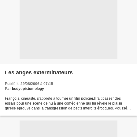
Les anges exterminateurs
Publié le 29/08/2006 à 07:15
Par
bodyepistemology
François, cinéaste, s'apprête à tourner un film policier.Il fait passer des
essais pour une scène de nu à une comédienne qui lui révèle le plaisir
qu'elle éprouve dans la transgression de petits interdits érotiques. Poussé
par le désir d'apporter quelque...