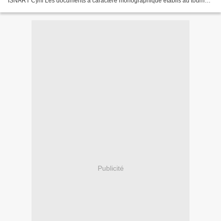
ISNART Cyril Les documents à caractère monographique établis au tournant
du siècle, par des érudits locaux...
Publicité