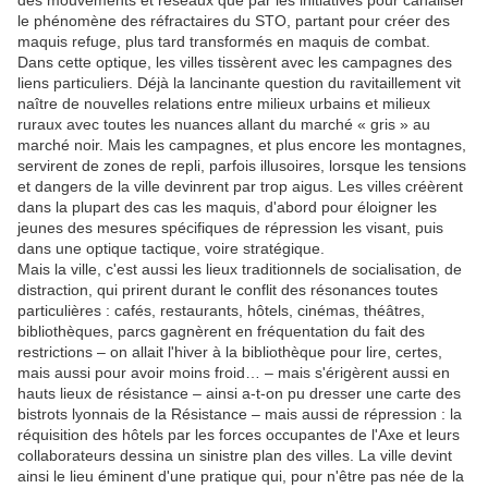
des mouvements et réseaux que par les initiatives pour canaliser
le phénomène des réfractaires du STO, partant pour créer des
maquis refuge, plus tard transformés en maquis de combat.
Dans cette optique, les villes tissèrent avec les campagnes des
liens particuliers. Déjà la lancinante question du ravitaillement vit
naître de nouvelles relations entre milieux urbains et milieux
ruraux avec toutes les nuances allant du marché « gris » au
marché noir. Mais les campagnes, et plus encore les montagnes,
servirent de zones de repli, parfois illusoires, lorsque les tensions
et dangers de la ville devinrent par trop aigus. Les villes créèrent
dans la plupart des cas les maquis, d'abord pour éloigner les
jeunes des mesures spécifiques de répression les visant, puis
dans une optique tactique, voire stratégique.
Mais la ville, c'est aussi les lieux traditionnels de socialisation, de
distraction, qui prirent durant le conflit des résonances toutes
particulières : cafés, restaurants, hôtels, cinémas, théâtres,
bibliothèques, parcs gagnèrent en fréquentation du fait des
restrictions – on allait l'hiver à la bibliothèque pour lire, certes,
mais aussi pour avoir moins froid… – mais s'érigèrent aussi en
hauts lieux de résistance – ainsi a-t-on pu dresser une carte des
bistrots lyonnais de la Résistance – mais aussi de répression : la
réquisition des hôtels par les forces occupantes de l'Axe et leurs
collaborateurs dessina un sinistre plan des villes. La ville devint
ainsi le lieu éminent d'une pratique qui, pour n'être pas née de la