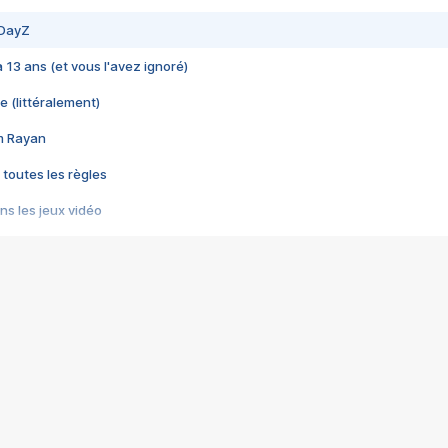
 DayZ
 a 13 ans (et vous l'avez ignoré)
e (littéralement)
im Rayan
 toutes les règles
s les jeux vidéo
us choquant de Rockstar ? - Le scandale BULLY
e plus moche de Steam
du RÊVE tourne au CAUCHEMAR
pendant 8 heures
it… à tort
umiliés par un jeu vidéo