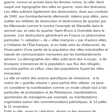
guerre, connut un acmée dans les Années noires, la rafle. Ainsi
naquit une topographie des villes en guerre, voire des itinéraires.
Les villes subirent également des destructions, dues aux combats
de 1940, aux bombardements allemands, italiens puis alliés, sans
oublier les velléités de destruction et destructions de quartier par
les Allemands comme le montra l'exemple de Marseille dans le
second cas, et celui du quartier Saint-Bruno à Grenoble dans le
premier. Ces destructions générèrent en France un phénomène
particulier, l'« adoption » de « villes martyres » par d'autres villes,
à l'initiative de l'État français, et en Italie celui du
sfollamento
, de
l'évacuation d'une partie de la population des villes industrielles et
nœuds de communication menacées par les bombardements
aériens. La démographie des villes subit ainsi des à-coups : à de
brusques croissances de la population, aux flux des réfugiés,
succéda parfois un reflux, celui des populations fuyant les villes
menacées.
La ville vit naître des actions spécifiques de résistance : si la
notion de « guérilla urbaine » peut parfois être utilisée, ne peut-
on considérer la manifestation comme un mode urbain tout à fait
particulier de protestation et de Résistance, manifestations
spontanées de ménagères par exemple, ou manifestations
organisées autour des commémorations patriotiques, le 14 juillet,
le 11 novembre.
Enfin la ville, après la Libération, devint un lieu éminent de