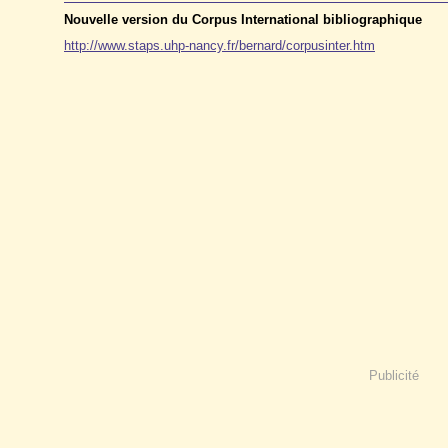
Nouvelle version du Corpus International bibliographique
http://www.staps.uhp-nancy.fr/bernard/corpusinter.htm
Publicité