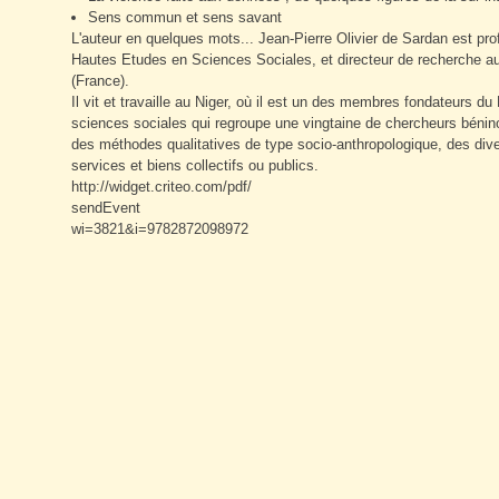
Sens commun et sens savant
L'auteur en quelques mots...
Jean-Pierre Olivier de Sardan est prof
Hautes Etudes en Sciences Sociales, et directeur de recherche au
(France).
Il vit et travaille au Niger, où il est un des membres fondateurs 
sciences sociales qui regroupe une vingtaine de chercheurs béninoi
des méthodes qualitatives de type socio-anthropologique, des div
services et biens collectifs ou publics.
http://widget.criteo.com/pdf/
sendEvent
wi=3821&i=9782872098972