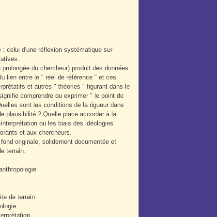
: celui d'une réflexion systématique sur
atives.
n prolongée du chercheur) produit des données
u lien entre le " réel de référence " et ces
étatifs et autres " théories " figurant dans le
 signifie comprendre ou exprimer " le point de
elles sont les conditions de la rigueur dans
e plausibilité ? Quelle place accorder à la
interprétation ou les biais des idéologies
torants et aux chercheurs.
e fond originale, solidement documentée et
 terrain.
-anthropologie
te de terrain
ologie
erprétation