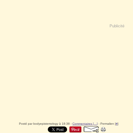
Publicité
Posté par bodyepistemology à 18:38 -
Commentaires [
…
]
- Permalien [
#
]