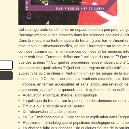
Cet ouvrage tente de défricher un espace encore à peu près vierge 
l'ancrage empirique des énoncés dans les sciences sociales qualit
Dans la mesure où toute enquête de terrain (sous forme d'insertio
discursives et observationnelles, on doit s'interroger sur la nature d
données, comme sur le lien entre ces données et les énoncés interpr
texte écrit final. Comment définir une " politique du terrain "? Que
vue des acteurs "? Sur quelles procédures repose l'observation? Qu
les approches qualitatives ? Quel est leur régime de véridicité ou d
subjectivité du chercheur ? Peut-on minimiser les pièges de la sur-
scientifiques ? Ce livre s'adresse aux étudiants avancés, aux doc
Il propose, en termes accessibles et sans jargon, une réflexion d
argumentée, appuyée sur quarante ans d'expérience de l'enquête de
Adéquation empirique, théorie, anthropologie
La politique du terrain ; sur la production des données en socio
Emique ou le point de vue de l'acteur
De l'observation à la description
Le " je " méthodologique ; implication et explication dans l'enquê
Populisme méthodologique et populisme idéologique en anthrop
La violence faite aux données ; de quelques figures de la sur-int