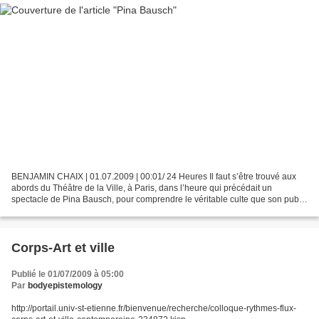
BENJAMIN CHAIX | 01.07.2009 | 00:01/ 24 Heures Il faut s’être trouvé aux
abords du Théâtre de la Ville, à Paris, dans l’heure qui précédait un
spectacle de Pina Bausch, pour comprendre le véritable culte que son public
lui rendait. Dans les couloirs du...
Corps-Art et ville
Publié le 01/07/2009 à 05:00
Par
bodyepistemology
http://portail.univ-st-etienne.fr/bienvenue/recherche/colloque-rythmes-flux-