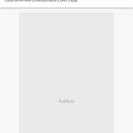
corps-art-et-ville-contemporaine-234873.kjsp
Publicité