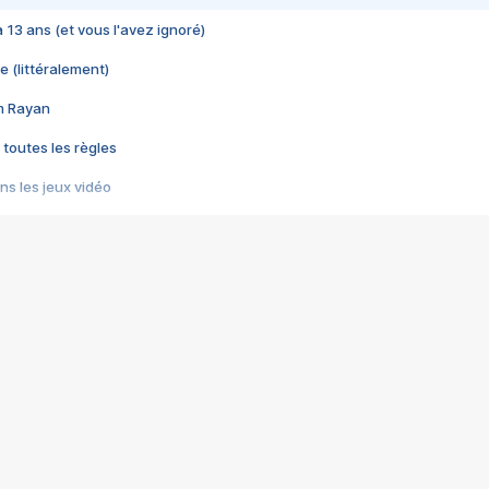
 a 13 ans (et vous l'avez ignoré)
e (littéralement)
im Rayan
 toutes les règles
s les jeux vidéo
us choquant de Rockstar ? - Le scandale BULLY
e plus moche de Steam
du RÊVE tourne au CAUCHEMAR
pendant 8 heures
it… à tort
umiliés par un jeu vidéo
ire - Final Fantasy 8