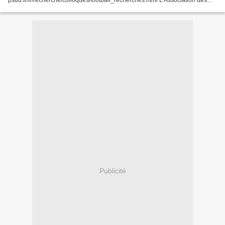
psud.fr/fr/recherche/colloques/football_recherches.html L'Association des
Chercheurs Francophones de Football (ACFF), la Fédération Française de
Football (FFF),...
Publicité