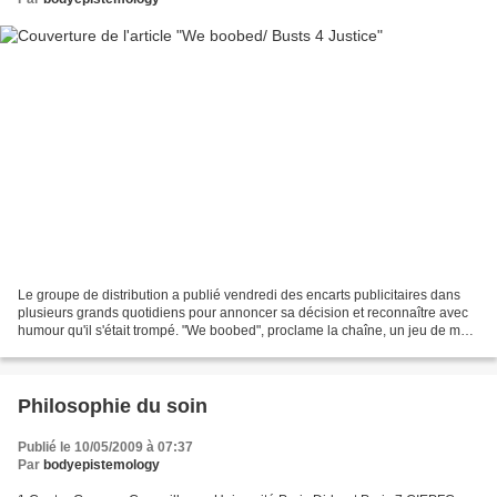
Le groupe de distribution a publié vendredi des encarts publicitaires dans
plusieurs grands quotidiens pour annoncer sa décision et reconnaître avec
humour qu'il s'était trompé. "We boobed", proclame la chaîne, un jeu de mots
sur le double sens de "boob"...
Philosophie du soin
Publié le 10/05/2009 à 07:37
Par
bodyepistemology