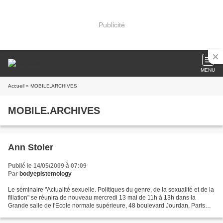
Publicité
MENU
Accueil
» MOBILE.ARCHIVES
MOBILE.ARCHIVES
Ann Stoler
Publié le 14/05/2009 à 07:09
Par
bodyepistemology
Le séminaire "Actualité sexuelle. Politiques du genre, de la sexualité et de la
filiation" se réunira de nouveau mercredi 13 mai de 11h à 13h dans la
Grande salle de l'Ecole normale supérieure, 48 boulevard Jourdan, Paris
14e (près du métro Porte d'Orléans,...