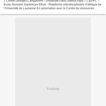
1 Centre Georges Canguilhem - Université Paris Diderot Paris 7 CIEPFC –
Ecole Normale Supérieure Ethos - Plateforme interdisciplinaire d’éthique de
l’Université de Lausanne En association avec le Centre de ressources
national sur les soins palliatifs...
Publicité