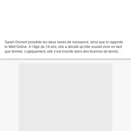
Sarah Gronert possède les deux sexes de naissance, ainsi que le rapporte
le Welt Online. A l’âge de 19 ans, elle a décidé qu’elle voulait vivre en tant
que femme. Logiquement, elle s’est inscrite dans des tournois de tennis
féminins, et ces derniers temps...