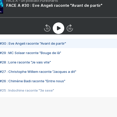
FACE A - un podcast Purecharts
FACE A #30 : Eve Angeli raconte "Avant de partir"
#30 : Eve Angeli raconte "Avant de partir"
#29 : MC Solaar raconte "Bouge de là"
28 : Lorie raconte "Je vais vite"
#27 : Christophe Willem raconte "Jacques a dit"
#26 : Chimène Badi raconte "Entre nous"
#25 : Indochine raconte "3e sexe"
#24 : Zaho raconte "C'est chelou"
#23 : Patrick Bruel raconte "Au café des délices"