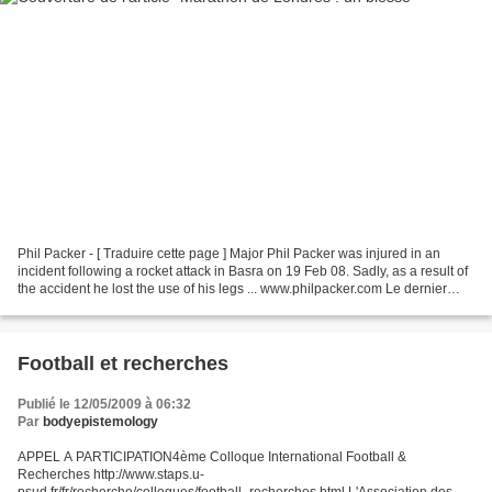
Phil Packer - [ Traduire cette page ] Major Phil Packer was injured in an
incident following a rocket attack in Basra on 19 Feb 08. Sadly, as a result of
the accident he lost the use of his legs ... www.philpacker.com Le dernier
participant au marathon...
Football et recherches
Publié le 12/05/2009 à 06:32
Par
bodyepistemology
APPEL A PARTICIPATION4ème Colloque International Football &
Recherches http://www.staps.u-