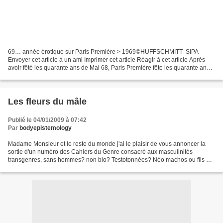
69… année érotique sur Paris Première > 1969©HUFFSCHMITT- SIPA
Envoyer cet article à un ami Imprimer cet article Réagir à cet article Après
avoir fêté les quarante ans de Mai 68, Paris Première fête les quarante ans
de l’année dite érotique. Une soirée...
Les fleurs du mâle
Publié le 04/01/2009 à 07:42
Par
bodyepistemology
Madame Monsieur et le reste du monde j'ai le plaisir de vous annoncer la
sortie d'un numéro des Cahiers du Genre consacré aux masculinités
transgenres, sans hommes? non bio? Testotonnées? Néo machos ou fils du
féminisme de demain? Ce numéro a été rédigé...