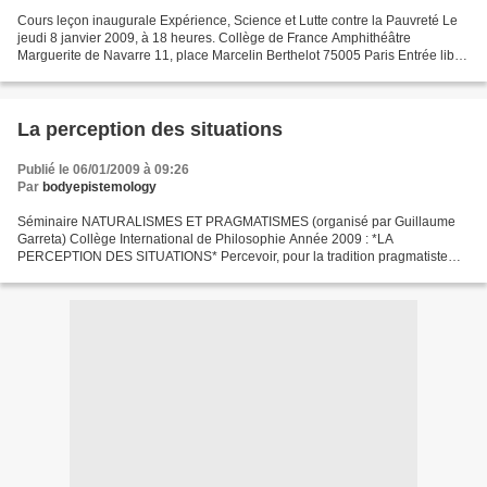
Cours leçon inaugurale Expérience, Science et Lutte contre la Pauvreté Le
jeudi 8 janvier 2009, à 18 heures. Collège de France Amphithéâtre
Marguerite de Navarre 11, place Marcelin Berthelot 75005 Paris Entrée libre
dans la limite des places disponibles...
La perception des situations
Publié le 06/01/2009 à 09:26
Par
bodyepistemology
Séminaire NATURALISMES ET PRAGMATISMES (organisé par Guillaume
Garreta) Collège International de Philosophie Année 2009 : *LA
PERCEPTION DES SITUATIONS* Percevoir, pour la tradition pragmatiste
(Peirce, James, Dewey, Mead), ce n’est pas synthétiser des...