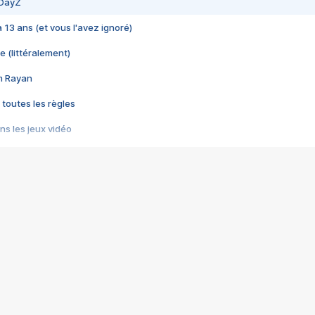
 DayZ
 a 13 ans (et vous l'avez ignoré)
e (littéralement)
im Rayan
 toutes les règles
s les jeux vidéo
us choquant de Rockstar ? - Le scandale BULLY
e plus moche de Steam
du RÊVE tourne au CAUCHEMAR
pendant 8 heures
it… à tort
umiliés par un jeu vidéo
ire - Final Fantasy 8