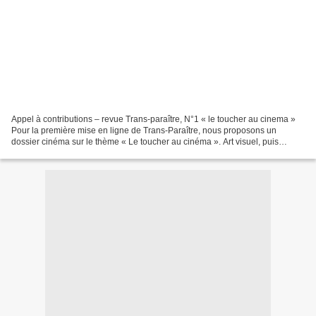
Appel à contributions – revue Trans-paraître, N°1 « le toucher au cinema »
Pour la première mise en ligne de Trans-Paraître, nous proposons un
dossier cinéma sur le thème « Le toucher au cinéma ». Art visuel, puis
audio-visuel, le cinéma n’en a pas moins...