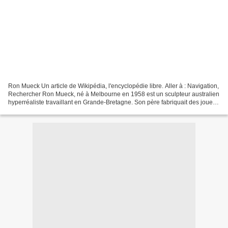
Ron Mueck Un article de Wikipédia, l'encyclopédie libre. Aller à : Navigation,
Rechercher Ron Mueck, né à Melbourne en 1958 est un sculpteur australien
hyperréaliste travaillant en Grande-Bretagne. Son père fabriquait des jouets
en bois et sa mère des...