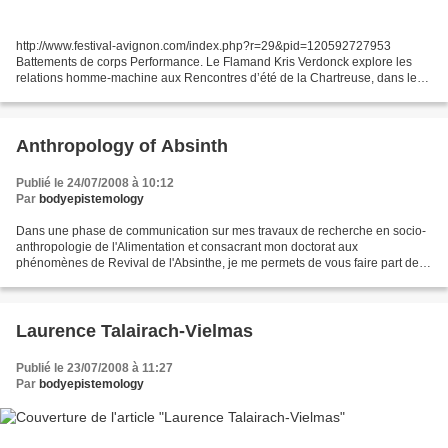
http://www.festival-avignon.com/index.php?r=29&pid=120592727953
Battements de corps Performance. Le Flamand Kris Verdonck explore les
relations homme-machine aux Rencontres d’été de la Chartreuse, dans le
Gard. Envoyée spéciale à Villeneuve lez Avignon...
Anthropology of Absinth
Publié le 24/07/2008 à 10:12
Par
bodyepistemology
Dans une phase de communication sur mes travaux de recherche en socio-
anthropologie de l'Alimentation et consacrant mon doctorat aux
phénomènes de Revival de l'Absinthe, je me permets de vous faire part de
ce message à type informatif. Cordialement Hello,...
Laurence Talairach-Vielmas
Publié le 23/07/2008 à 11:27
Par
bodyepistemology