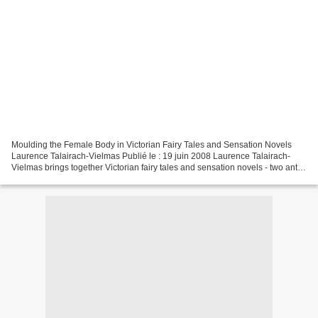
Moulding the Female Body in Victorian Fairy Tales and Sensation Novels
Laurence Talairach-Vielmas Publié le : 19 juin 2008 Laurence Talairach-
Vielmas brings together Victorian fairy tales and sensation novels - two anti-
realistic genres - and shows how...