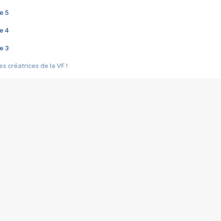
e 5
e 4
e 3
s créatrices de la VF !
e 2
e 1
e Mektoub My Love arrive enfin ! Rencontre avec Shaïn Boumedine et Sal
i : après Toni en famille
elle réalise le bouleversant Dites lui que je l'aime
ais ! Rencontre autour de Vie privée de Rebecca Zlotowski
 de Marguerite, Grave... Rencontre avec Ella Rumpf
 Les Rêveurs, un film intime sur la santé mentale