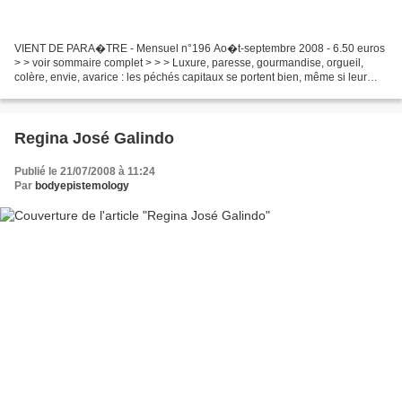
VIENT DE PARA�TRE - Mensuel n°196 Ao�t-septembre 2008 - 6.50 euros
> > voir sommaire complet > > > Luxure, paresse, gourmandise, orgueil,
colère, envie, avarice : les péchés capitaux se portent bien, même si leur
destin est contrasté… La paresse interroge...
Regina José Galindo
Publié le 21/07/2008 à 11:24
Par
bodyepistemology