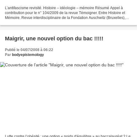
L’antifascisme revisité. Histoire – idéologie – mémoire Résumé Appel à
contribution pour le n° 104/2009 de la revue Témoigner. Entre Histoire et
Mémoire. Revue interdisciplinaire de la Fondation Auschwitz (Bruxelles),
Éditions Kimé, Paris. Vingt ans après...
Maigrir, une nouvel option du bac !!!!!
Publié le 04/07/2008 à 06:22
Par
bodyepistemology
Lutte contre l’obésité : une option « poids d'équilibre » au baccalauréat ? Le