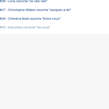
28 : Lorie raconte "Je vais vite"
#27 : Christophe Willem raconte "Jacques a dit"
#26 : Chimène Badi raconte "Entre nous"
#25 : Indochine raconte "3e sexe"
#24 : Zaho raconte "C'est chelou"
#23 : Patrick Bruel raconte "Au café des délices"
#22 : Kyo raconte "Le chemin"
#21 : Nolwenn Leroy raconte "Cassé"
#20 : Patrick Hernandez raconte "Born to be alive"
#19 : Lorie raconte "Près de moi"
#18 : Michael Jones raconte "A nos actes manqués" (avec Jean-Jacque
#17 : Khaled raconte "Aïcha"
#16 : Corneille raconte "Parce qu'on vient de loin"