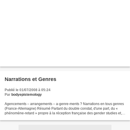
Narrations et Genres
Publié le 01/07/2008 à 05:24
Par
bodyepistemology
Agencements – arrangements – a-genre-ments ? Narrations en tous genres
(France-Allemagne) Résumé Partant du double constat, d'une part, du «
phénomène-retard » propre à la réception française des gender studies et,
d'autre part, de l'importance de la...