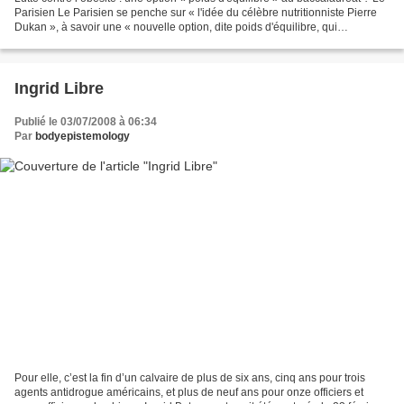
Parisien Le Parisien se penche sur « l'idée du célèbre nutritionniste Pierre
Dukan », à savoir une « nouvelle option, dite poids d'équilibre, qui
interviendrait au même titre...
Ingrid Libre
Publié le 03/07/2008 à 06:34
Par
bodyepistemology
Pour elle, c’est la fin d’un calvaire de plus de six ans, cinq ans pour trois
agents antidrogue américains, et plus de neuf ans pour onze officiers et