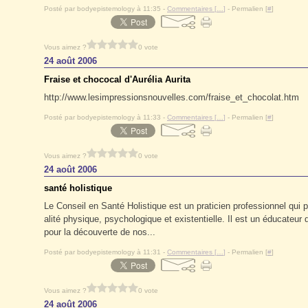
Posté par bodyepistemology à 11:35 -
Commentaires [
…
]
- Permalien [
#
]
Vous aimez ?
0 vote
24 août 2006
Fraise et chococal d'Aurélia Aurita
http://www.lesimpressionsnouvelles.com/fraise_et_chocolat.htm
Posté par bodyepistemology à 11:33 -
Commentaires [
…
]
- Permalien [
#
]
Vous aimez ?
0 vote
24 août 2006
santé holistique
Le Conseil en Santé Holistique est un praticien professionnel qui 
alité physique, psychologique et existentielle. Il est un éducateu
pour la découverte de nos...
Posté par bodyepistemology à 11:31 -
Commentaires [
…
]
- Permalien [
#
]
Vous aimez ?
0 vote
24 août 2006