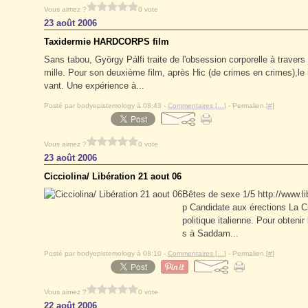
Vous aimez ?
0 vote
23 août 2006
Taxidermie HARDCORPS film
Sans tabou, György Pálfi traite de l'obsession corporelle à traver
mille. Pour son deuxième film, après Hic (de crimes en crimes),le r
vant. Une expérience à...
Posté par bodyepistemology à 08:43 -
Commentaires [
…
]
- Permalien [
#
]
Vous aimez ?
0 vote
23 août 2006
Cicciolina/ Libération 21 aout 06
Bêtes de sexe 1/5 http://www.li
p Candidate aux érections La Cic
politique italienne. Pour obtenir
s à Saddam...
Posté par bodyepistemology à 08:10 -
Commentaires [
…
]
- Permalien [
#
]
Vous aimez ?
0 vote
22 août 2006