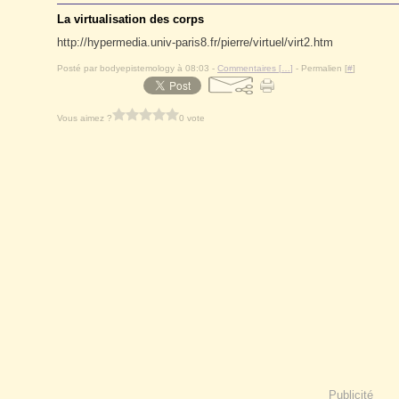
La virtualisation des corps
http://hypermedia.univ-paris8.fr/pierre/virtuel/virt2.htm
Posté par bodyepistemology à 08:03 -
Commentaires [
…
]
- Permalien [
#
]
Vous aimez ?
0 vote
Publicité