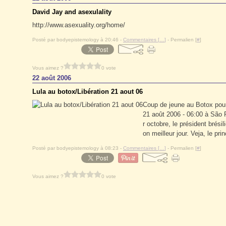
David Jay and asexulality
http://www.asexuality.org/home/
Posté par bodyepistemology à 20:46 -
Commentaires [
…
]
- Permalien [
#
]
Vous aimez ?
0 vote
22 août 2006
Lula au botox/Libération 21 aout 06
Coup de jeune au Botox po
21 août 2006 - 06:00 à São 
r octobre, le président brési
on meilleur jour. Veja, le prin
Posté par bodyepistemology à 08:23 -
Commentaires [
…
]
- Permalien [
#
]
Vous aimez ?
0 vote