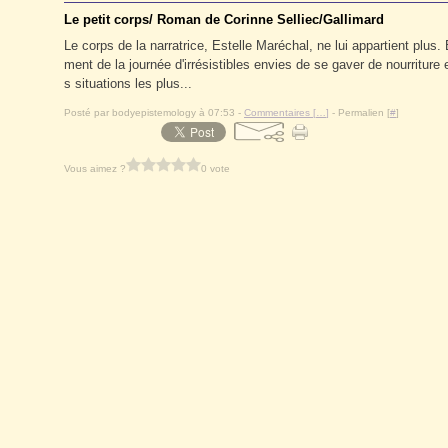
Le petit corps/ Roman de Corinne Selliec/Gallimard
Le corps de la narratrice, Estelle Maréchal, ne lui appartient plus.
ment de la journée d'irrésistibles envies de se gaver de nourriture
s situations les plus...
Posté par bodyepistemology à 07:53 -
Commentaires [
…
]
- Permalien [
#
]
Vous aimez ?
0 vote