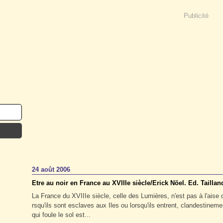
Publicité
24 août 2006
Etre au noir en France au XVIIIe siècle/Erick Nöel. Ed. Taillan
La France du XVIIIe siècle, celle des Lumières, n'est pas à l'aise q
rsqu'ils sont esclaves aux Iles ou lorsqu'ils entrent, clandestine
qui foule le sol est...