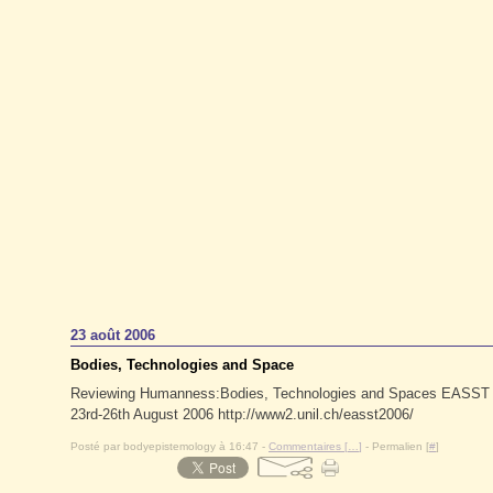
23 août 2006
Bodies, Technologies and Space
Reviewing Humanness:Bodies, Technologies and Spaces EASST Co
23rd-26th August 2006 http://www2.unil.ch/easst2006/
Posté par bodyepistemology à 16:47 -
Commentaires [
…
]
- Permalien [
#
]