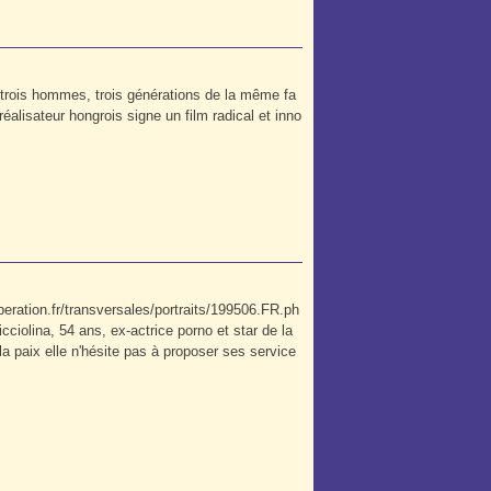
s trois hommes, trois générations de la même fa
éalisateur hongrois signe un film radical et inno
beration.fr/transversales/portraits/199506.FR.ph
ciolina, 54 ans, ex-actrice porno et star de la
 la paix elle n'hésite pas à proposer ses service