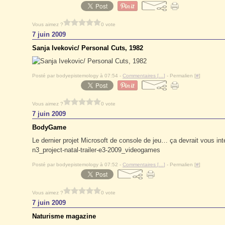
Vous aimez ?
0 vote
7 juin 2009
Sanja Ivekovic/ Personal Cuts, 1982
Posté par bodyepistemology à 07:54 -
Commentaires [
…
]
- Permalien [
#
]
Vous aimez ?
0 vote
7 juin 2009
BodyGame
Le dernier projet Microsoft de console de jeu… ça devrait vous in
n3_project-natal-trailer-e3-2009_videogames
Posté par bodyepistemology à 07:52 -
Commentaires [
…
]
- Permalien [
#
]
Vous aimez ?
0 vote
7 juin 2009
Naturisme magazine