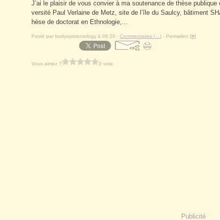
J’ai le plaisir de vous convier à ma soutenance de thèse publique qu
versité Paul Verlaine de Metz, site de l’île du Saulcy, bâtiment S
hèse de doctorat en Ethnologie,...
Posté par bodyepistemology à 06:20 -
Commentaires [
…
]
- Permalien [
#
]
Vous aimez ?
0 vote
Publicité