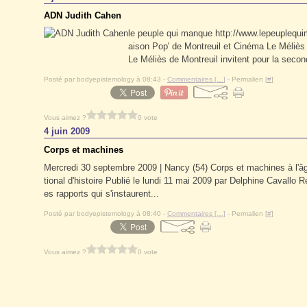
ADN Judith Cahen
le peuple qui manque http://www.lepeuplequi
aison Pop' de Montreuil et Cinéma Le Méliè
Le Méliès de Montreuil invitent pour la seco
Posté par bodyepistemology à 08:43 -
Commentaires [
…
]
- Permalien [
#
]
Vous aimez ?
0 vote
4 juin 2009
Corps et machines
Mercredi 30 septembre 2009 | Nancy (54) Corps et machines à l'âg
tional d'histoire Publié le lundi 11 mai 2009 par Delphine Cavallo 
es rapports qui s'instaurent...
Posté par bodyepistemology à 08:40 -
Commentaires [
…
]
- Permalien [
#
]
Vous aimez ?
0 vote