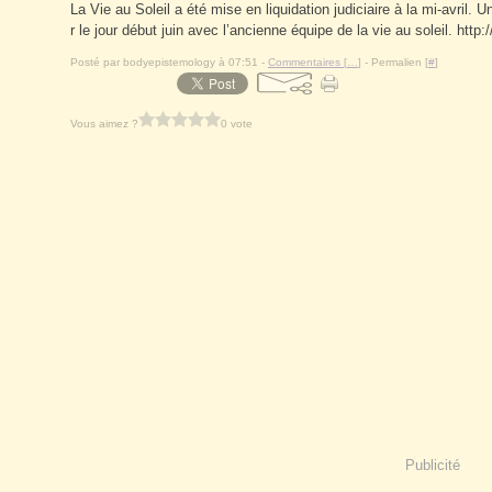
La Vie au Soleil a été mise en liquidation judiciaire à la mi-avril.
r le jour début juin avec l’ancienne équipe de la vie au soleil. http
Posté par bodyepistemology à 07:51 -
Commentaires [
…
]
- Permalien [
#
]
Vous aimez ?
0 vote
Publicité