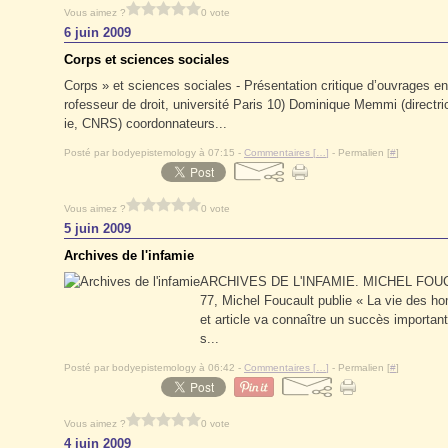
Vous aimez ?
0 vote
6 juin 2009
Corps et sciences sociales
Corps » et sciences sociales - Présentation critique d’ouvrages en
rofesseur de droit, université Paris 10) Dominique Memmi (directri
ie, CNRS) coordonnateurs...
Posté par bodyepistemology à 07:15 -
Commentaires [
…
]
- Permalien [
#
]
Vous aimez ?
0 vote
5 juin 2009
Archives de l'infamie
ARCHIVES DE L'INFAMIE. MICHEL FOU
77, Michel Foucault publie « La vie des 
et article va connaître un succès important, 
s...
Posté par bodyepistemology à 06:42 -
Commentaires [
…
]
- Permalien [
#
]
Vous aimez ?
0 vote
4 juin 2009