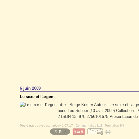
6 juin 2009
Le sexe et l'argent
Titre : Serge Koster Auteur : Le sexe et l'ar
tions Léo Scheer (10 avril 2009) Collection 
2 ISBN-13: 978-2756101675 Présentation de l'
Posté par bodyepistemology à 07:17 -
Commentaires [
…
]
- Permalien [
#
]