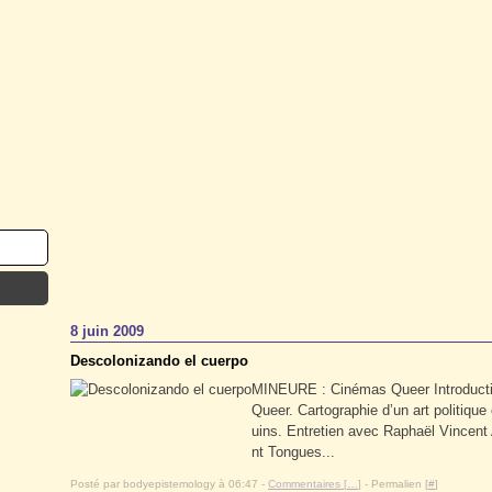
8 juin 2009
Descolonizando el cuerpo
MINEURE : Cinémas Queer Introductio
Queer. Cartographie d’un art politiqu
uins. Entretien avec Raphaël Vincent
nt Tongues...
Posté par bodyepistemology à 06:47 -
Commentaires [
…
]
- Permalien [
#
]