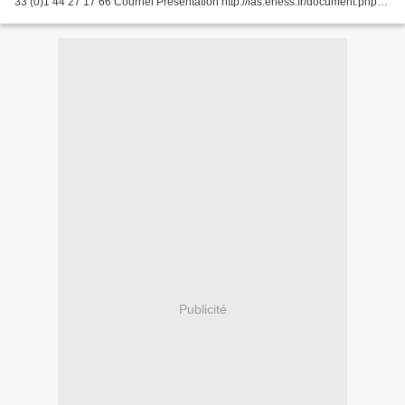
33 (0)1 44 27 17 66 Courriel Présentation http://las.ehess.fr/document.php?
id=177 Marika Moisseeff est...
Publicité