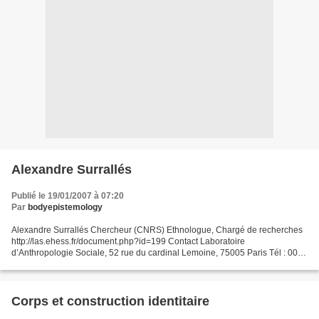
Alexandre Surrallés
Publié le 19/01/2007 à 07:20
Par
bodyepistemology
Alexandre Surrallés Chercheur (CNRS) Ethnologue, Chargé de recherches
http://las.ehess.fr/document.php?id=199 Contact Laboratoire
d’Anthropologie Sociale, 52 rue du cardinal Lemoine, 75005 Paris Tél : 00
33 (0)1 44 27 17 52 Fax collectif : 00 33 (0)1...
Corps et construction identitaire