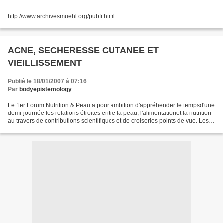
http://www.archivesmuehl.org/pubfr.html
ACNE, SECHERESSE CUTANEE ET
VIEILLISSEMENT
Publié le 18/01/2007 à 07:16
Par
bodyepistemology
Le 1er Forum Nutrition & Peau a pour ambition d'appréhender le tempsd'une
demi-journée les relations étroites entre la peau, l'alimentationet la nutrition
au travers de contributions scientifiques et de croiserles points de vue. Les
avancées en nutrition...