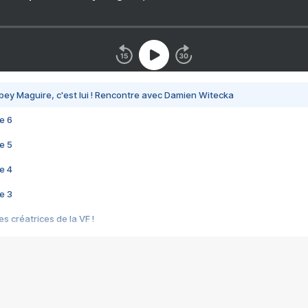
bey Maguire, c'est lui ! Rencontre avec Damien Witecka
e 6
e 5
e 4
e 3
s créatrices de la VF !
e 2
e 1
e Mektoub My Love arrive enfin ! Rencontre avec Shaïn Boumedine et Sal