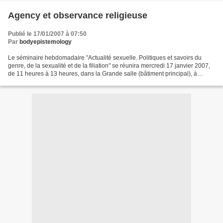
Agency et observance religieuse
Publié le 17/01/2007 à 07:50
Par
bodyepistemology
Le séminaire hebdomadaire "Actualité sexuelle. Politiques et savoirs du
genre, de la sexualité et de la filiation" se réunira mercredi 17 janvier 2007,
de 11 heures à 13 heures, dans la Grande salle (bâtiment principal), à
l'Ecole normale supérieure,...