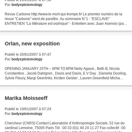
Publié le 20/01/2007 à 07:50
Par
bodyepistemology
Revue Carbone http://www.le-mort-qui-trompe.fr/ Le premier numéro de la
revue "Carbone" vient de paraître. Au sommaire N°1 - "ESCLAVE"
ENTRETIEN "La littérature est orphique" - Entretien avec Juan Asensio (par
Laurent Schang) RECITS Le collectionneur...
Orlan, new exposition
Publié le 20/01/2007 à 07:47
Par
bodyepistemology
OPENING JANUARY 25TH – 6PM TO 8PM Nelly Agassi , Beth B, Nicola
Constantino , Jacob Dahlgren , Davis and Davis, E V Day , Daniella Dooling,
Sylvie Fleury, Margi Geerlinks, Kirsten Geisler , Lauren Greenfield Micha
Klein , Paul Knight, Barbara Kruger,...
Marika Moisseeff
Publié le 19/01/2007 à 07:24
Par
bodyepistemology
Chercheur (CNRS) Contact Laboratoire d’Anthropologie Sociale, 52 rue du
cardinal Lemoine, 75005 Paris Tél : 00 33 (0)1 40 24 11 27 Fax collectif : 00