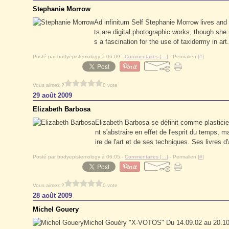
Stephanie Morrow
Ad infinitum Self Stephanie Morrow lives and 
ts are digital photographic works, though she u
s a fascination for the use of taxidermy in art
Posté par bodyepistemology à 06:09 -
Commentaires [
…
]
- Permalien [
#
]
Vous aimez ?
0 vote
29 août 2009
Elizabeth Barbosa
Elizabeth Barbosa se définit comme plastic
nt s'abstraire en effet de l'esprit du temps, 
ire de l'art et de ses techniques. Ses livres d'
Posté par bodyepistemology à 06:05 -
Commentaires [
…
]
- Permalien [
#
]
Vous aimez ?
0 vote
28 août 2009
Michel Gouery
Michel Gouéry "X-VOTOS" Du 14.09.02 au 20.10.