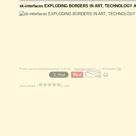
sk-interfaces EXPLODING BORDERS IN ART, TECHNOLOGY 
Posté par bodyepistemology à 06:52 -
Commentaires [
…
]
- Permalien [
#
]
Vous aimez ?
0 vote