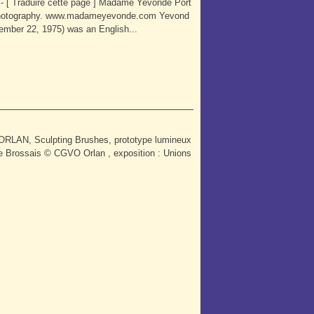
! - [ Traduire cette page ] Madame Yevonde Port
ur photography. www.madameyevonde.com Yevond
mber 22, 1975) was an English...
s ORLAN, Sculpting Brushes, prototype lumineux
 Brossais © CGVO Orlan , exposition : Unions