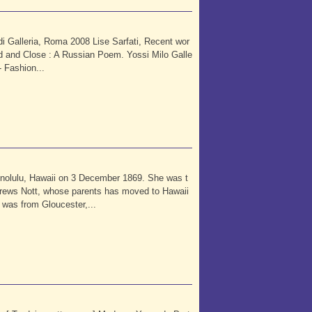
di Galleria, Roma 2008 Lise Sarfati, Recent wor
ld and Close : A Russian Poem. Yossi Milo Galle
- Fashion...
nolulu, Hawaii on 3 December 1869. She was t
ndrews Nott, whose parents has moved to Hawaii
 was from Gloucester,...