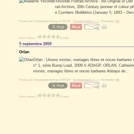
Yevonde Portrait Archive - Be Original or Die
rait Archive, 20th Century pioneer of colo
e Cumbers Middleton (January 5, 1893 – Dece
Posté par bodyepistemology à 08:06 -
Commentaires [
…
]
- Permalien [
#
]
Vous aimez ?
0 vote
5 septembre 2009
Orlan
Orlan - Unions mixtes, mariages libres et noces barbare
n° 1, série Bump Load, 2009 © ADAGP, ORLAN, Catherine
mixtes, mariages libres et noces barbares Abbaye de...
Posté par bodyepistemology à 08:48 -
Commentaires [
…
]
- Permalien [
#
]
Vous aimez ?
0 vote