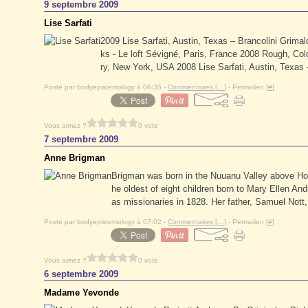
9 septembre 2009
Lise Sarfati
2009 Lise Sarfati, Austin, Texas – Brancolini Grimal
ks - Le loft Sévigné, Paris, France 2008 Rough, Co
ry, New York, USA 2008 Lise Sarfati, Austin, Texas 
Posté par bodyepistemology à 06:35 -
Commentaires [
…
]
- Permalien [
#
]
Vous aimez ?
0 vote
7 septembre 2009
Anne Brigman
Brigman was born in the Nuuanu Valley above Ho
he oldest of eight children born to Mary Ellen A
as missionaries in 1828. Her father, Samuel Nott,
Posté par bodyepistemology à 07:02 -
Commentaires [
…
]
- Permalien [
#
]
Vous aimez ?
0 vote
6 septembre 2009
Madame Yevonde