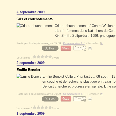
4 septembre 2009
Cris et chuchotements
Cris et chuchotements / Centre Wallonie B
efs › f · femmes dans l'art · hors d
Kiki Smith, Selfportrait, 1996, photograp
Posté par bodyepistemology à 05:30 -
Commentaires [
…
]
- Permalien [
#
]
Vous aimez ?
0 vote
2 septembre 2009
Emilie Benoist
Emilie Benoist Cellula Phantastica. 08 sept. - 1
en couche et de recherche plastique en travail for
Benoist cherche et progresse en spirale. Et le sp
Posté par bodyepistemology à 06:39 -
Commentaires [
…
]
- Permalien [
#
]
Vous aimez ?
0 vote
1 septembre 2009