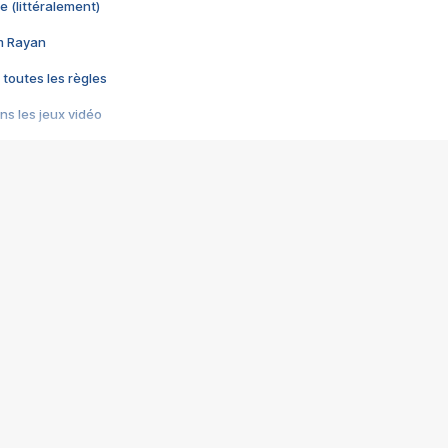
e (littéralement)
im Rayan
 toutes les règles
s les jeux vidéo
us choquant de Rockstar ? - Le scandale BULLY
e plus moche de Steam
du RÊVE tourne au CAUCHEMAR
pendant 8 heures
it… à tort
umiliés par un jeu vidéo
ire - Final Fantasy 8
ti un empire - Age of Empires
story DOFUS