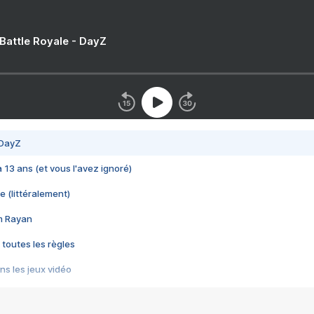
 Battle Royale - DayZ
 DayZ
 a 13 ans (et vous l'avez ignoré)
e (littéralement)
im Rayan
 toutes les règles
s les jeux vidéo
us choquant de Rockstar ? - Le scandale BULLY