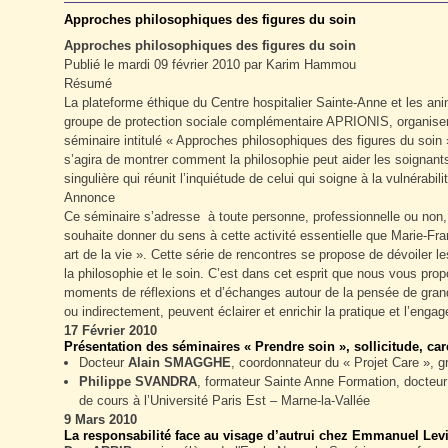
Approches philosophiques des figures du soin
Approches philosophiques des figures du soin
Publié le mardi 09 février 2010 par Karim Hammou
Résumé
La plateforme éthique du Centre hospitalier Sainte-Anne et les ani
groupe de protection sociale complémentaire APRIONIS, organisen
séminaire intitulé « Approches philosophiques des figures du soin 
s’agira de montrer comment la philosophie peut aider les soignants
singulière qui réunit l’inquiétude de celui qui soigne à la vulnérabili
Annonce
Ce séminaire s’adresse à toute personne, professionnelle ou non,
souhaite donner du sens à cette activité essentielle que Marie-Fr
art de la vie ». Cette série de rencontres se propose de dévoiler l
la philosophie et le soin. C’est dans cet esprit que nous vous p
moments de réflexions et d’échanges autour de la pensée de gran
ou indirectement, peuvent éclairer et enrichir la pratique et l’enga
17 Février 2010
Présentation des séminaires « Prendre soin », sollicitude, care
Docteur
Alain SMAGGHE
, coordonnateur du « Projet Care », 
Philippe SVANDRA
, formateur Sainte Anne Formation, docteur
de cours à l’Université Paris Est – Marne-la-Vallée
9 Mars 2010
La responsabilité face au visage d’autrui chez Emmanuel Lev