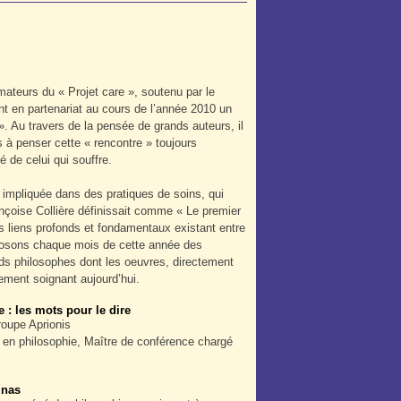
mateurs du « Projet care », soutenu par le
t en partenariat au cours de l’année 2010 un
». Au travers de la pensée de grands auteurs, il
 à penser cette « rencontre » toujours
té de celui qui souffre.
 impliquée dans des pratiques de soins, qui
ançoise Collière définissait comme « Le premier
es liens profonds et fondamentaux existant entre
roposons chaque mois de cette année des
ds philosophes dont les oeuvres, directement
gement soignant aujourd’hui.
 : les mots pour le dire
groupe Aprionis
 en philosophie, Maître de conférence chargé
inas