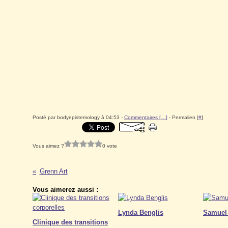
Posté par bodyepistemology à 04:53 -
Commentaires [
…
]
- Permalien [
#
]
Vous aimez ?
0 vote
Grenn Art
Vous aimerez aussi :
Lynda Benglis
Samuel
Clinique des transitions