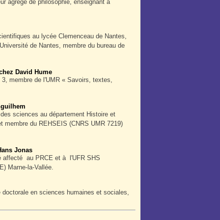
eur agrégé de philosophie, enseignant à
scientifiques au lycée Clemenceau de Nantes,
l’Université de Nantes, membre du bureau de
e chez David Hume
le 3, membre de l'UMR « Savoirs, textes,
nguilhem
e des sciences au département Histoire et
rot) et membre du REHSEIS (CNRS UMR 7219)
 Hans Jonas
ifié affecté au PRCE et à l'UFR SHS
E) Marne-la-Vallée.
le doctorale en sciences humaines et sociales,