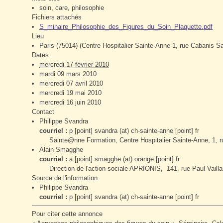
soin, care, philosophie
Fichiers attachés
S_minaire_Philosophie_des_Figures_du_Soin_Plaquette.pdf
Lieu
Paris (75014)
(Centre Hospitalier Sainte-Anne 1, rue Cabanis S
Dates
mercredi 17 février 2010
mardi 09 mars 2010
mercredi 07 avril 2010
mercredi 19 mai 2010
mercredi 16 juin 2010
Contact
Philippe Svandra
courriel :
p
[point]
svandra
(at)
ch-sainte-anne
[point]
fr
Sainte@nne Formation, Centre Hospitalier Sainte-Anne, 1, 
Alain Smagghe
courriel :
a
[point]
smagghe
(at)
orange
[point]
fr
Direction de l'action sociale APRIONIS, 141, rue Paul Vaill
Source de l'information
Philippe Svandra
courriel :
p
[point]
svandra
(at)
ch-sainte-anne
[point]
fr
Pour citer cette annonce