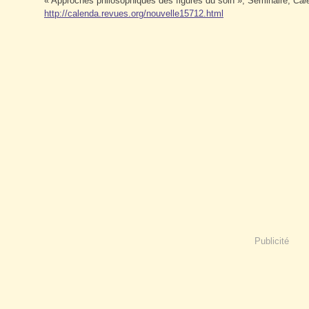
« Approches philosophiques des figures du soin », Séminaire,
Cal
http://calenda.revues.org/nouvelle15712.html
Publicité