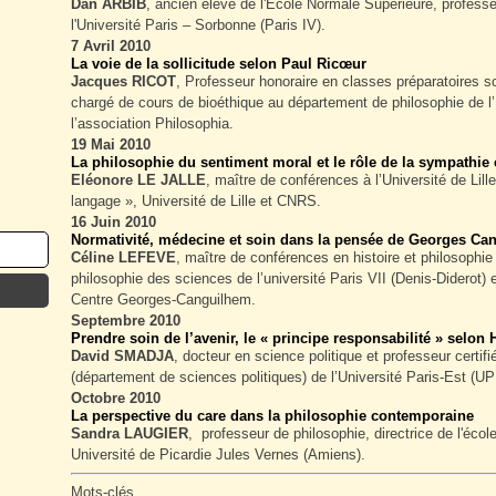
Dan ARBIB
, ancien élève de l'Ecole Normale Supérieure, profess
l'Université Paris – Sorbonne (Paris IV).
7 Avril 2010
La voie de la sollicitude selon Paul Ricœur
Jacques RICOT
, Professeur honoraire en classes préparatoires 
chargé de cours de bioéthique au département de philosophie de 
l’association Philosophia.
19 Mai 2010
La philosophie du sentiment moral et le rôle de la sympathi
Eléonore LE JALLE
, maître de conférences à l’Université de Lil
langage », Université de Lille et CNRS.
16 Juin 2010
Normativité, médecine et soin dans la pensée de Georges Ca
Céline LEFEVE
, maître de conférences en histoire et philosophi
philosophie des sciences de l’université Paris VII (Denis-Dide
Centre Georges-Canguilhem.
Septembre 2010
Prendre soin de l’avenir, le « principe responsabilité » selon
David SMADJA
, docteur en science politique et professeur cert
(département de sciences politiques) de l’Université Paris-Est (UP
Octobre 2010
La perspective du care dans la philosophie contemporaine
Sandra LAUGIER
, professeur de philosophie, directrice de l'éco
Université de Picardie Jules Vernes (Amiens).
Mots-clés