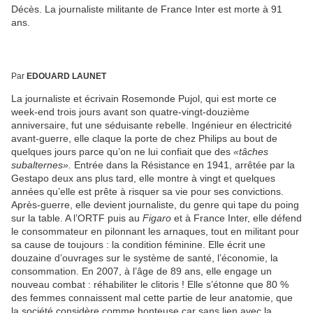
Décès. La journaliste militante de France Inter est morte à 91
ans.
Par
EDOUARD LAUNET
La journaliste et écrivain Rosemonde Pujol, qui est morte ce
week-end trois jours avant son quatre-vingt-douzième
anniversaire, fut une séduisante rebelle. Ingénieur en électricité
avant-guerre, elle claque la porte de chez Philips au bout de
quelques jours parce qu’on ne lui confiait que des
«tâches
subalternes».
Entrée dans la Résistance en 1941, arrêtée par la
Gestapo deux ans plus tard, elle montre à vingt et quelques
années qu’elle est prête à risquer sa vie pour ses convictions.
Après-guerre, elle devient journaliste, du genre qui tape du poing
sur la table. A l’ORTF puis au
Figaro
et à France Inter, elle défend
le consommateur en pilonnant les arnaques, tout en militant pour
sa cause de toujours : la condition féminine. Elle écrit une
douzaine d’ouvrages sur le système de santé, l’économie, la
consommation. En 2007, à l’âge de 89 ans, elle engage un
nouveau combat : réhabiliter le clitoris ! Elle s’étonne que 80 %
des femmes connaissent mal cette partie de leur anatomie, que
la société considère comme honteuse car sans lien avec la