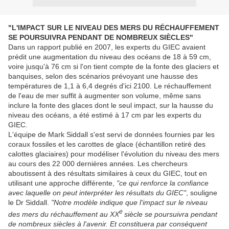
"L'IMPACT SUR LE NIVEAU DES MERS DU RÉCHAUFFEMENT
SE POURSUIVRA PENDANT DE NOMBREUX SIÈCLES"
Dans un rapport publié en 2007, les experts du GIEC avaient
prédit une augmentation du niveau des océans de 18 à 59 cm,
voire jusqu'à 76 cm si l'on tient compte de la fonte des glaciers et
banquises, selon des scénarios prévoyant une hausse des
températures de 1,1 à 6,4 degrés d'ici 2100. Le réchauffement
de l'eau de mer suffit à augmenter son volume, même sans
inclure la fonte des glaces dont le seul impact, sur la hausse du
niveau des océans, a été estimé à 17 cm par les experts du
GIEC.
L'équipe de Mark Siddall s'est servi de données fournies par les
coraux fossiles et les carottes de glace (échantillon retiré des
calottes glaciaires) pour modéliser l'évolution du niveau des mers
au cours des 22 000 dernières années. Les chercheurs
aboutissent à des résultats similaires à ceux du GIEC, tout en
utilisant une approche différente,
"ce qui renforce la confiance
avec laquelle on peut interpréter les résultats du GIEC"
, souligne
le Dr Siddall.
"Notre modèle indique que l'impact sur le niveau
e
des mers du réchauffement au XX
siècle se poursuivra pendant
de nombreux siècles à l'avenir. Et constituera par conséquent