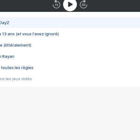
 DayZ
 a 13 ans (et vous l'avez ignoré)
e (littéralement)
im Rayan
 toutes les règles
s les jeux vidéo
us choquant de Rockstar ? - Le scandale BULLY
e plus moche de Steam
du RÊVE tourne au CAUCHEMAR
pendant 8 heures
it… à tort