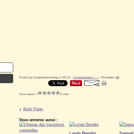
Posté par bodyepistemology à 00:16 -
Commentaires [
…
]
- Permalien [
#
]
Vous aimez ?
0 vote
Body Panic
Vous aimerez aussi :
Lynda Benglis
Samuel