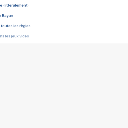
e (littéralement)
im Rayan
 toutes les règles
s les jeux vidéo
us choquant de Rockstar ? - Le scandale BULLY
e plus moche de Steam
du RÊVE tourne au CAUCHEMAR
pendant 8 heures
it… à tort
umiliés par un jeu vidéo
ire - Final Fantasy 8
ti un empire - Age of Empires