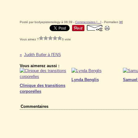
Posté par bodyepistemology à 06:39 -
Commentaires [
…
]
- Permalien [
#
]
Vous aimez ?
0 vote
Judith Butler à l'ENS
Vous aimerez aussi :
Lynda Benglis
Samuel
Clinique des transitions
corporelles
Commentaires