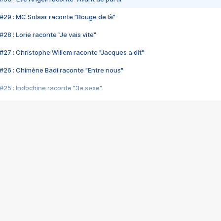
#29 : MC Solaar raconte "Bouge de là"
28 : Lorie raconte "Je vais vite"
#27 : Christophe Willem raconte "Jacques a dit"
#26 : Chimène Badi raconte "Entre nous"
#25 : Indochine raconte "3e sexe"
#24 : Zaho raconte "C'est chelou"
#23 : Patrick Bruel raconte "Au café des délices"
#22 : Kyo raconte "Le chemin"
#21 : Nolwenn Leroy raconte "Cassé"
#20 : Patrick Hernandez raconte "Born to be alive"
#19 : Lorie raconte "Près de moi"
#18 : Michael Jones raconte "A nos actes manqués" (avec Jean-Jacque