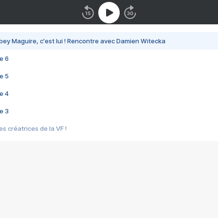
bey Maguire, c'est lui ! Rencontre avec Damien Witecka
e 6
e 5
e 4
e 3
s créatrices de la VF !
e 2
e 1
e Mektoub My Love arrive enfin ! Rencontre avec Shaïn Boumedine et Sal
i : après Toni en famille
elle réalise le bouleversant Dites lui que je l'aime