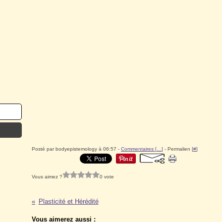
Posté par bodyepistemology à 06:57 -
Commentaires [
…
]
- Permalien [
#
]
Vous aimez ?
0 vote
Plasticité et Hérédité
Vous aimerez aussi :