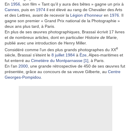
En
1956
, son film « Tant qu'il y aura des bêtes » gagne un prix à
Cannes
, puis en
1974
il est élevé au rang de Chevalier des Arts
et des Lettres, avant de recevoir la
Légion d'honneur
en
1976
. Il
gagne son premier « Grand Prix national de la Photographie »
deux ans plus tard, à Paris.
En plus de ses œuvres photographiques, Brassaï écrivit 17 livres
et de nombreux articles, dont en particulier
Histoire de Marie
,
publié avec une introduction de Henry Miller.
e
Considéré comme l'un des plus grands photographes du XX
siècle, Brassaï s'éteint le
8
juillet
1984
à
Èze
, Alpes-maritimes et
fut enterré au
Cimetière du Montparnasse
[1]
, à Paris.
En l'an
2000
, une grande rétrospective de 450 de ses œuvres fut
présentée, grâce au concours de sa veuve Gilberte, au
Centre
Georges-Pompidou
.