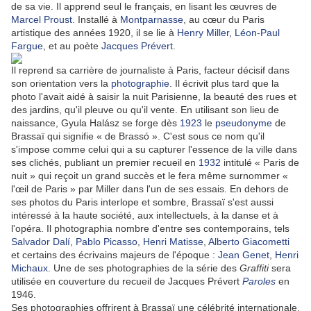
de sa vie. Il apprend seul le français, en lisant les œuvres de
Marcel Proust
. Installé à
Montparnasse
, au cœur du Paris
artistique des années 1920, il se lie à
Henry Miller
,
Léon-Paul
Fargue
, et au poète
Jacques Prévert
.
Il reprend sa carrière de journaliste à Paris, facteur décisif dans
son orientation vers la
photographie
. Il écrivit plus tard que la
photo l'avait aidé à saisir la nuit Parisienne, la beauté des rues et
des jardins, qu'il pleuve ou qu'il vente. En utilisant son lieu de
naissance, Gyula Halász se forge dès
1923
le
pseudonyme
de
Brassaï qui signifie « de Brassó ». C'est sous ce nom qu'il
s'impose comme celui qui a su capturer l'essence de la ville dans
ses clichés, publiant un premier recueil en
1932
intitulé « Paris de
nuit » qui reçoit un grand succès et le fera même surnommer «
l'œil de Paris » par Miller dans l'un de ses essais. En dehors de
ses photos du Paris interlope et sombre, Brassaï s'est aussi
intéressé à la haute société, aux intellectuels, à la danse et à
l'opéra. Il photographia nombre d'entre ses contemporains, tels
Salvador Dalí
,
Pablo Picasso
,
Henri Matisse
,
Alberto Giacometti
et certains des écrivains majeurs de l'époque :
Jean Genet
,
Henri
Michaux
. Une de ses photographies de la série des
Graffiti
sera
utilisée en couverture du recueil de Jacques Prévert
Paroles
en
1946.
Ses photographies offrirent à Brassaï une célébrité internationale.