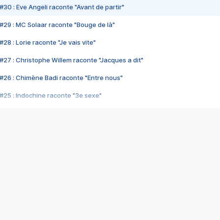
#30 : Eve Angeli raconte "Avant de partir"
#29 : MC Solaar raconte "Bouge de là"
28 : Lorie raconte "Je vais vite"
#27 : Christophe Willem raconte "Jacques a dit"
#26 : Chimène Badi raconte "Entre nous"
#25 : Indochine raconte "3e sexe"
#24 : Zaho raconte "C'est chelou"
#23 : Patrick Bruel raconte "Au café des délices"
#22 : Kyo raconte "Le chemin"
#21 : Nolwenn Leroy raconte "Cassé"
#20 : Patrick Hernandez raconte "Born to be alive"
#19 : Lorie raconte "Près de moi"
#18 : Michael Jones raconte "A nos actes manqués" (avec Jean-Jacque