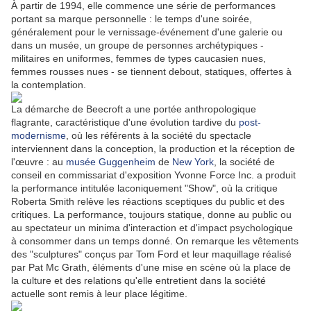
À partir de 1994, elle commence une série de performances
portant sa marque personnelle : le temps d'une soirée,
généralement pour le vernissage-événement d'une galerie ou
dans un musée, un groupe de personnes archétypiques -
militaires en uniformes, femmes de types caucasien nues,
femmes rousses nues - se tiennent debout, statiques, offertes à
la contemplation.
La démarche de Beecroft a une portée anthropologique
flagrante, caractéristique d'une évolution tardive du
post-
modernisme
, où les référents à la société du spectacle
interviennent dans la conception, la production et la réception de
l'œuvre : au
musée Guggenheim
de
New York
, la société de
conseil en commissariat d'exposition Yvonne Force Inc. a produit
la performance intitulée laconiquement "Show", où la critique
Roberta Smith relève les réactions sceptiques du public et des
critiques. La performance, toujours statique, donne au public ou
au spectateur un minima d'interaction et d'impact psychologique
à consommer dans un temps donné. On remarque les vêtements
des "sculptures" conçus par Tom Ford et leur maquillage réalisé
par Pat Mc Grath, éléments d'une mise en scène où la place de
la culture et des relations qu'elle entretient dans la société
actuelle sont remis à leur place légitime.