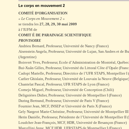
Le corps en mouvement 2
COMITÉ D’ORGANISATION
« Le Corps en Mouvement 2 »
se tiendra les
27, 28, 29, 30 mai 2009
à l’IUFM de
COMIT É DE PARAINAGE SCIENTIFIQUE
PROVISOIRE
Andrieu Bernard, Professeur, Université de Nancy (France)
Aisenstein Angela, Professeur, Université de Lujan, San Andres et de B
(Argentine)
Boisvert Yves, Professeur, Ecole d’Administration de Montréal, Québe
Bui-Xuân Gilles, Professeur, Université du Littoral Côte d’Opale (Franc
Cadopi Marielle, Professeur, Directrice de l’UFR STAPS, Montpellier I 
Carlier Ghislain, Professeur, Université de Louvain la Neuve (Belgique
Chantelat Pascal, Professeur, UFR STAPS de Lyon (France)
Cornejo Miguel, Professeur, Université de Conception (Chili)
Delignières Didier, Professeur, Université de Montpellier I (France)
During Bertrand, Professeur, Université de Paris V (France)
Fournier Jean, MCF, INSEP et Université de Paris X (France)
Gely Nargeot Marie-Christine, Professeur, Université de Montpellier III
Herin Danièle, Professeur, Présidente de l’Université de Montpellier II 
Loudcher Jean-François, MCF, HDR, Université de Besançon (France)
Marcellini Anne, MCF HDR, UFRSTAPS de Montpellier I (France)