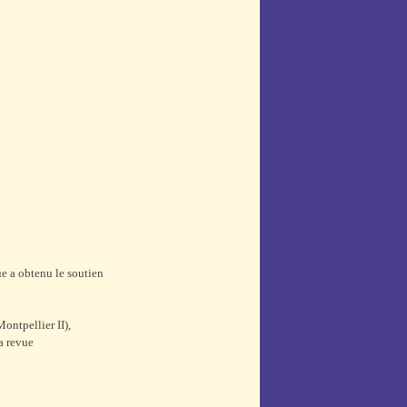
ue a obtenu le soutien
ontpellier II),
a revue