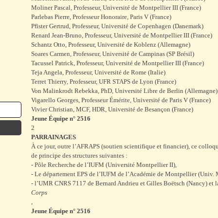
Moliner Pascal, Professeur, Université de Montpellier III (France)
Parlebas Pierre, Professeur Honoraire, Paris V (France)
Pfister Gertrud, Professeur, Université de Copenhagen (Danemark)
Renard Jean-Bruno, Professeur, Université de Montpellier III (France)
Schantz Otto, Professeur, Université de Koblenz (Allemagne)
Soares Carmen, Professeur, Université de Campinas (SP Brésil)
Tacussel Patrick, Professeur, Université de Montpellier III (France)
Teja Angela, Professeur, Université de Rome (Italie)
Terret Thierry, Professeur, UFR STAPS de Lyon (France)
Von Malinkrodt Rebekka, PhD, Université Libre de Berlin (Allemagne)
Vigarello Georges, Professeur Émérite, Université de Paris V (France)
Vivier Christian, MCF, HDR, Université de Besançon (France)
Jeune Équipe n° 2516
2
PARRAINAGES
À ce jour, outre l’AFRAPS (soutien scientifique et financier), ce colloq
de principe des structures suivantes :
- Pôle Recherche de l’IUFM (Université Montpellier II),
- Le département EPS de l’IUFM de l’Académie de Montpellier (Univ. M
- l’UMR CNRS 7117 de Bernard Andrieu et Gilles Boëtsch (Nancy) et l
Corps
,
Jeune Équipe n° 2516