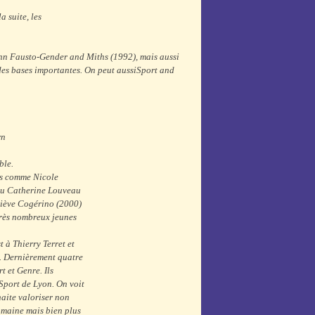
 suite, les
Ann Fausto-
Gender and Miths
(1992), mais aussi
des bases importantes. On peut aussi
Sport and
rn
ble.
rs comme Nicole
ou Catherine Louveau
eviève Cogérino (2000)
très nombreux jeunes
 à Thierry Terret et
). Dernièrement quatre
 et Genre. Ils
Sport de Lyon. On voit
haite valoriser non
omaine mais bien plus