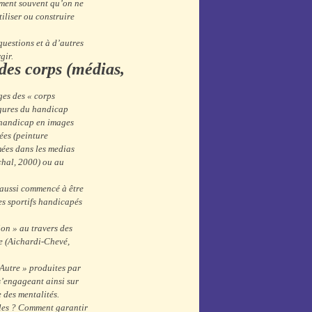
ament souvent qu’on ne
iliser ou construire
questions et à d’autres
gir.
des corps (médias,
ges des « corps
igures du handicap
 handicap en images
ées (peinture
imées dans les medias
chal, 2000) ou au
i aussi commencé à être
s sportifs handicapés
ion » au travers des
e (Aichardi-Chevé,
 Autre » produites par
s’engageant ainsi sur
 des mentalités.
ales ? Comment garantir