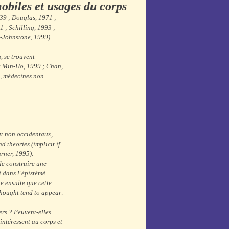
mobiles et usages du corps
939 ; Douglas, 1971 ;
 ; Schilling, 1993 ;
s-Johnstone, 1999)
, se trouvent
 ; Min-Ho, 1999 ; Chan,
, médecines non
ut non occidentaux,
d theories (implicit if
urner, 1995).
de construire une
 dans l’épistémé
e ensuite que cette
thought tend to appear:
ers ? Peuvent-elles
intéressent au corps et