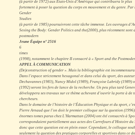
(à partir de 1972) aux États-Unis d’Amérique qui contribuera le plus
fortement à poser la question du corps en mouvement et du genre. Par la
Gender
Studies
(à partir de 1985) poursuivront cette tâche immense. Les ouvrages d’
Sexing the Body: Gender Politics and the
(2000), plus récemment sont 
postmodern
Jeune Équipe n° 2516
6
times
(1998), notamment le chapitre II consacré à « Sport and the Postmode
APPEL À COMMUNICATION
(De)construction of gender ». Mais la bibliographie est incommensura
Dans l’espace strictement hexagonal et dans celui du sport, des auteu
Dechavannes (1983), Nancy Midol (1989), Françoise Labridy (1989) 
(1992) seront les fers de lance de la recherche. Un peu plus tard Gen
développera ses travaux sur ce thème achevant d’ouvrir la porte à de 
chercheurs.
Dans le domaine de l’histoire de l’Éducation Physique et du sport, c’est
Pierre Arnaud que l’on doit le premier colloque sur la question (1996
énormes tomes parus chez L’Harmattan (2004) ont été consacrés à Sport
correspondaient partiellement aux actes des Carrefours d’Histoire du 
donc que cette question est en plein essor. Cependant, le colloque sou
seulement la question des pratiques corporelles et sportives dans ce d