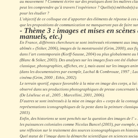
au mouvement ? Comment écrire sur des pratiques dont les maîtres cl
peut les comprendre qu’à travers l’expérience ? Quelle(s) méthode(s) ut
pour les étudier ?
L’objectif de ce colloque est d’apporter des éléments de réponse à ces 
que les propositions de communication ne manqueront pas de faire sur
- Thème 3 : images et mises en scènes 
manuels, etc.)
En France, différents chercheurs se sont intéressés récemment aux ima
abîmés » (Stiker, 2006), images de la monstruosité (Grim, 2000), aux f
dans l’art contemporain (Korff-Sausse, 2004) ou plus globalement au
(Blanc & Stiker, 2003). Des analyses sur les images fixes ont été élabor
classique, photographies, affiches, etc.), mais aussi sur les images an
(dans les documentaires par exemple, Lachal & Combrouze, 1997 ; La
cinéma (Grim, 2000 ; Ethis, 2002).
Le terrain sportif, espace favorable à la mise en image des corps, a lu
observé dans ses productions photographiques de presse concernant le
(De Léséleuc et al., 2005 ; Marcellini, 2001, 2006).
D’autres se sont intéressés à la mise en image des « corps de la contag
représentations iconographiques de la peste dans la peinture classiqu
2003).
Enfin, des historiens se sont penchés sur la question des images de l’ «
les puissances coloniales comme Nicolas Bancel (2003), par exemple, 
une réflexion sur le traitement des sources iconographiques en histoire
Quel statut de l’image dans la démarche scientifique en sciences soci