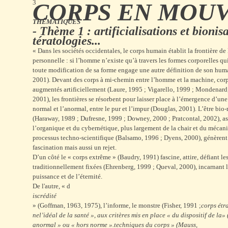
3
CORPS EN MOU
THÉMATIQUES
- Thème 1 : artificialisations et bionis
tératologies...
« Dans les sociétés occidentales, le corps humain établit la frontière de 
personnelle : si l’homme n’existe qu’à travers les formes corporelles q
toute modification de sa forme engage une autre définition de son hum
2001). Devant des corps à mi-chemin entre l’homme et la machine, corp
augmentés artificiellement (Laure, 1995 ; Vigarello, 1999 ; Mondenard
2001), les frontières se résorbent pour laisser place à l’émergence d’une
normal et l’anormal, entre le pur et l’impur (Douglas, 2001). L’être bi
(Haraway, 1989 ; Dufresne, 1999 ; Downey, 2000 ; Pratcontal, 2002), 
l’organique et du cybernétique, plus largement de la chair et du mécani
processus techno-scientifique (Balsamo, 1996 ; Dyens, 2000), génèrent 
fascination mais aussi un rejet.
D’un côté le « corps extrême » (Baudry, 1991) fascine, attire, défiant le
traditionnellement fixées (Ehrenberg, 1999 ; Queval, 2000), incarnant l
puissance et de l’éternité.
De l'autre, « d
iscrédité
» (Goffman, 1963, 1975), l’informe, le monstre (Fisher, 1991 ;
corps ét
ne
l’idéal de la santé
», aux critères mis en place «
du dispositif de la
» 
anormal
» ou «
hors norme
».
techniques du corps
» (Mauss,