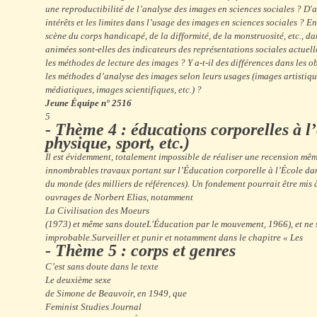
une reproductibilité de l’analyse des images en sciences sociales ? D'au
intérêts et les limites dans l’usage des images en sciences sociales ? En
scène du corps handicapé, de la difformité, de la monstruosité, etc., da
animées sont-elles des indicateurs des représentations sociales actuell
les méthodes de lecture des images ? Y a-t-il des différences dans les ob
les méthodes d’analyse des images selon leurs usages (images artistiq
médiatiques, images scientifiques, etc.) ?
Jeune Équipe n° 2516
5
- Thème 4 : éducations corporelles à l’
physique, sport, etc.)
Il est évidemment, totalement impossible de réaliser une recension mêm
innombrables travaux portant sur l’Éducation corporelle à l’École da
du monde (des milliers de références). Un fondement pourrait être mis 
ouvrages de Norbert Elias, notamment
La Civilisation des Moeurs
(1973) et même sans doute
L'Éducation par le mouvement,
1966), et ne 
improbable.
Surveiller et punir
et notamment dans le chapitre « Les
- Thème 5 : corps et genres
C’est sans doute dans le texte
Le deuxième sexe
de Simone de Beauvoir, en 1949, que
Feminist Studies Journal