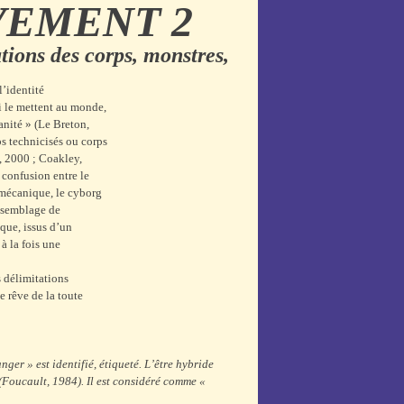
VEMENT 2
ations des corps, monstres,
l’identité
ui le mettent au monde,
anité » (Le Breton,
s technicisés ou corps
, 2000 ; Coakley,
 confusion entre le
o-mécanique, le cyborg
assemblage de
que, issus d’un
à la fois une
s délimitations
e rêve de la toute
ranger
» est identifié, étiqueté. L’être hybride
(Foucault, 1984). Il est considéré comme «