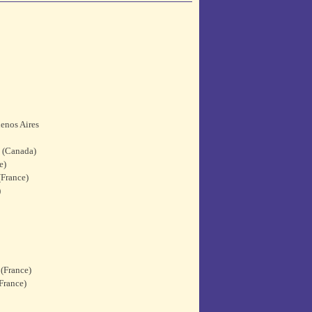
uenos Aires
c (Canada)
e)
(France)
)
 (France)
(France)