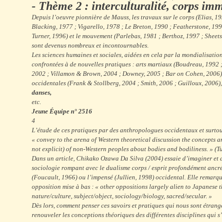
- Thème 2 : interculturalité, corps im
Depuis l’oeuvre pionnière de Mauss, les travaux sur le corps (Elias, 1
Blacking, 1977 ; Vigarello, 1978 ; Le Breton, 1990 ; Featherstone, 1991
Turner, 1996) et le mouvement (Parlebas, 1981 ; Berthoz, 1997 ; Sheet
sont devenus nombreux et incontournables.
Les sciences humaines et sociales, aidées en cela par la mondialisation
confrontées à de nouvelles pratiques : arts martiaux (Boudreau, 1992
2002 ; Villamon & Brown, 2004 ; Downey, 2005 ; Bar on Cohen, 2006)
occidentales (Frank & Stollberg, 2004 ; Smith, 2006 ; Guilloux, 2006),
danses,
etc.
Jeune Équipe n° 2516
4
L’étude de ces pratiques par des anthropologues occidentaux et surto
« convey to the arena of Western theoretical discussion the concepts an
not explicit) of non-Western peoples about bodies and bodiliness. » (T
Dans un article, Chikako Ozawa Da Silva (2004) essaie d’imaginer et 
sociologie rompant avec le dualisme corps / esprit profondément ancré
(Foucault, 1966) ou l’impensé (Jullien, 1998) occidental. Elle remarqu
opposition mise à bas : « other oppositions largely alien to Japanese 
nature/culture, subject/object, sociology/biology, sacred/secular. »
Dès lors, comment penser ces savoirs et pratiques qui nous sont étrang
renouveler les conceptions théoriques des différentes disciplines qui s’