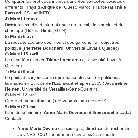
Comparer les pratiques intimes dans des contextes sociétaux
différents : Pays d’Afrique de l’Ouest, Maroc, France (
Michèle
Ferrand
, CSU et INED)
4)
Mardi 1er avril
Division sexuelle et internationale du travail, de l'emploi et du
chômage (Helena Hirata, GTM)
5)
Mardi 8 avril
La réussite scolaire des filles et des garçons : un objet très
politique (
Pierrette Bouchard
, Université Laval à Québec)
6)
Mardi 15 avril
Les anti-féminismes (
Diane Lamoureux
, Université Laval à
Québec)
7)
Mardi 6 mai
Le poids des injonctions supra-nationales sur les politiques
familiales en Europe de l’Est, avant et après 1989 (
Jacqueline
Heinen
, Université de Versailles-Saint-Quentin)
8) Mardi 13 mai
Genre et mondialisation (intervenante sous réserve)
9)
Mardi 20 mai
Bilan du séminaire (
Anne-Marie Devreux
et
Emmanuelle Lada
)
Contacts :
Anne-Marie Devreux
, sociologue, directrice de recherche
au CNRS, CSU : anne-marie.devreux@csu.cnrs.fr