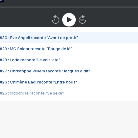
#30 : Eve Angeli raconte "Avant de partir"
#29 : MC Solaar raconte "Bouge de là"
28 : Lorie raconte "Je vais vite"
#27 : Christophe Willem raconte "Jacques a dit"
#26 : Chimène Badi raconte "Entre nous"
#25 : Indochine raconte "3e sexe"
#24 : Zaho raconte "C'est chelou"
#23 : Patrick Bruel raconte "Au café des délices"
#22 : Kyo raconte "Le chemin"
#21 : Nolwenn Leroy raconte "Cassé"