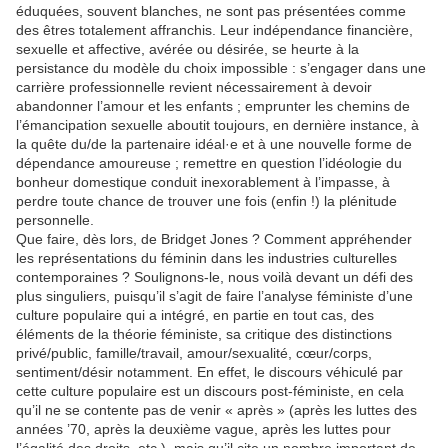
éduquées, souvent blanches, ne sont pas présentées comme
des êtres totalement affranchis. Leur indépendance financière,
sexuelle et affective, avérée ou désirée, se heurte à la
persistance du modèle du choix impossible : s’engager dans une
carrière professionnelle revient nécessairement à devoir
abandonner l’amour et les enfants ; emprunter les chemins de
l’émancipation sexuelle aboutit toujours, en dernière instance, à
la quête du/de la partenaire idéal·e et à une nouvelle forme de
dépendance amoureuse ; remettre en question l’idéologie du
bonheur domestique conduit inexorablement à l’impasse, à
perdre toute chance de trouver une fois (enfin !) la plénitude
personnelle.
Que faire, dès lors, de Bridget Jones ? Comment appréhender
les représentations du féminin dans les industries culturelles
contemporaines ? Soulignons-le, nous voilà devant un défi des
plus singuliers, puisqu’il s’agit de faire l’analyse féministe d’une
culture populaire qui a intégré, en partie en tout cas, des
éléments de la théorie féministe, sa critique des distinctions
privé/public, famille/travail, amour/sexualité, cœur/corps,
sentiment/désir notamment. En effet, le discours véhiculé par
cette culture populaire est un discours post-féministe, en cela
qu’il ne se contente pas de venir « après » (après les luttes des
années ’70, après la deuxième vague, après les luttes pour
l’égalité des droits, etc.), mais qu’il cite un nombre important de