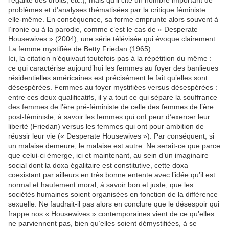
problèmes et d’analyses thématisées par la critique féministe
elle-même. En conséquence, sa forme emprunte alors souvent à
l’ironie ou à la parodie, comme c’est le cas de « Desperate
Housewives » (2004), une série télévisée qui évoque clairement
La femme mystifiée de Betty Friedan (1965).
Ici, la citation n’équivaut toutefois pas à la répétition du même :
ce qui caractérise aujourd’hui les femmes au foyer des banlieues
résidentielles américaines est précisément le fait qu’elles sont …
désespérées. Femmes au foyer mystifiées versus désespérées :
entre ces deux qualificatifs, il y a tout ce qui sépare la souffrance
des femmes de l’ère pré-féministe de celle des femmes de l’ère
post-féministe, à savoir les femmes qui ont peur d’exercer leur
liberté (Friedan) versus les femmes qui ont pour ambition de
réussir leur vie (« Desperate Housewives »). Par conséquent, si
un malaise demeure, le malaise est autre. Ne serait-ce que parce
que celui-ci émerge, ici et maintenant, au sein d’un imaginaire
social dont la doxa égalitaire est constitutive, cette doxa
coexistant par ailleurs en très bonne entente avec l’idée qu’il est
normal et hautement moral, à savoir bon et juste, que les
sociétés humaines soient organisées en fonction de la différence
sexuelle. Ne faudrait-il pas alors en conclure que le désespoir qui
frappe nos « Housewives » contemporaines vient de ce qu’elles
ne parviennent pas, bien qu’elles soient démystifiées, à se