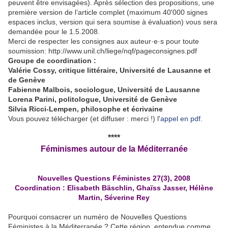
peuvent être envisagées). Après sélection des propositions, une
première version de l’article complet (maximum 40'000 signes
espaces inclus, version qui sera soumise à évaluation) vous sera
demandée pour le 1.5.2008.
Merci de respecter les consignes aux auteur·e·s pour toute
soumission: http://www.unil.ch/liege/nqf/pageconsignes.pdf
Groupe de coordination :
Valérie Cossy, critique littéraire, Université de Lausanne et
de Genève
Fabienne Malbois, sociologue, Université de Lausanne
Lorena Parini, politologue, Université de Genève
Silvia Ricci-Lempen, philosophe et écrivaine
Vous pouvez télécharger (et diffuser : merci !) l'
appel en pdf.
****
Féminismes autour de la Méditerranée
Nouvelles Questions Féministes 27(3), 2008
Coordination : Elisabeth Bäschlin, Ghaïss Jasser, Hélène
Martin, Séverine Rey
Pourquoi consacrer un numéro de Nouvelles Questions
Féministes à la Méditerranée ? Cette région, entendue comme