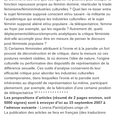
fonction repoussoir propre au féminin dominé, réarticuler la triade
féminisme/féminin/industries culturelles ? Quel lien re-tisser entre
le sujet féministe supposé conscient et/ou savant –la militante ou
l’académique qui analyse les industries culturelles- et le sujet
féminin supposé aliéné et/ou populaire –la téléspectatrice, femme
au foyer par exemple, qui les regarde ? Autrement dit, quels
déplacements/détours/emprunts analytiques la critique féministe
doit-elle accomplir pour être en mesure de penser le discours
post-féministe populaire ?
3) Certaines féministes attribuent à l’ironie et à la parodie un fort
pouvoir de déconstruction et de critique, dans la mesure où ces
postures rendent visibles, là où domine l’idée de nature, l’origine
culturelle ou performative des dispositifs de représentation de la
différence sexuelle. Ces outils d’analyse conservent-ils leur
efficacité critique pour aborder les industries culturelles
contemporaines, dans lesquelles l’ironie et la parodie sont
inhérentes au dispositif de représentation lui-même, participant
pleinement, par exemple, de la fabrication d’une certaine position
de téléspectatrice ?* * * * * * * * * * * * * *
Les propositions d’articles (résumé de 2 pages environ, soit
5000 signes) sont à envoyer d’ici au 15 septembre 2007 à
l’adresse suivante :
Lorena.Parini(at)ses.unige.ch
La publication des articles se fera en français (des traductions