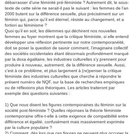
débarrasser d’une féminité pré-féministe ? Autrement dit, le sous-
texte de cette série ne serait-il pas le suivant : les femmes de l’an
2000 butent sur la différence sexuelle, plus précisément sur un
féminin qui, parce qu’il est éternel, résiste au changement, et a
fortiori au féminisme ?
Quoi qu’il en soit, les dilemmes qui déchirent nos nouvelles
femmes au foyer montrent que la critique féministe, si elle entend
développer une réflexion pertinente sur notre contemporanéité,
doit se poser la question de savoir comment, l’imaginaire collectif
des sociétés occidentales étant désormais profondément marqué
par la doxa égalitaire, les industries culturelles s’y prennent pour
produire à nouveau, autrement, de la différence sexuelle. Aussi,
c’est à ce problème, et plus largement à (re)penser la critique
féministe des industries culturelles que cherche à répondre le
présent numéro de NQF, sur la base de recherches empiriques
ou de réflexions plus théoriques. Les articles traiteront par
exemple des questions suivantes :
1) Que nous disent les figures contemporaines du féminin sur la
société post-féministe ? Quelles réponses la théorie féministe
contemporaine offre-t-elle à cette exigence de compatibilité entre
différence et égalité, confusément mais massivement exprimée
par la culture populaire ?
2) Comment, dès lors que ces figures ne peuvent plus occuper la