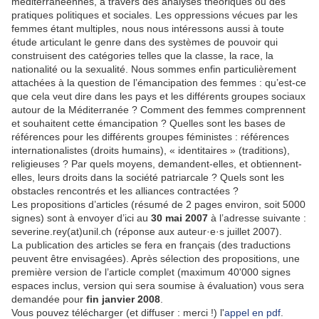
méditerranéennes, à travers des analyses théoriques ou des
pratiques politiques et sociales. Les oppressions vécues par les
femmes étant multiples, nous nous intéressons aussi à toute
étude articulant le genre dans des systèmes de pouvoir qui
construisent des catégories telles que la classe, la race, la
nationalité ou la sexualité. Nous sommes enfin particulièrement
attachées à la question de l’émancipation des femmes : qu’est-ce
que cela veut dire dans les pays et les différents groupes sociaux
autour de la Méditerranée ? Comment des femmes comprennent
et souhaitent cette émancipation ? Quelles sont les bases de
références pour les différents groupes féministes : références
internationalistes (droits humains), « identitaires » (traditions),
religieuses ? Par quels moyens, demandent-elles, et obtiennent-
elles, leurs droits dans la société patriarcale ? Quels sont les
obstacles rencontrés et les alliances contractées ?
Les propositions d’articles (résumé de 2 pages environ, soit 5000
signes) sont à envoyer d’ici au
30 mai 2007
à l’adresse suivante :
severine.rey(at)unil.ch (réponse aux auteur·e·s juillet 2007).
La publication des articles se fera en français (des traductions
peuvent être envisagées). Après sélection des propositions, une
première version de l’article complet (maximum 40'000 signes
espaces inclus, version qui sera soumise à évaluation) vous sera
demandée pour
fin janvier 2008
.
Vous pouvez télécharger (et diffuser : merci !) l'
appel en pdf
.