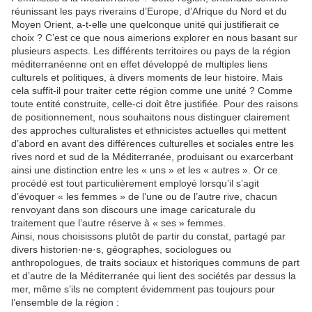
réunissant les pays riverains d’Europe, d’Afrique du Nord et du
Moyen Orient, a-t-elle une quelconque unité qui justifierait ce
choix ? C’est ce que nous aimerions explorer en nous basant sur
plusieurs aspects. Les différents territoires ou pays de la région
méditerranéenne ont en effet développé de multiples liens
culturels et politiques, à divers moments de leur histoire. Mais
cela suffit-il pour traiter cette région comme une unité ? Comme
toute entité construite, celle-ci doit être justifiée. Pour des raisons
de positionnement, nous souhaitons nous distinguer clairement
des approches culturalistes et ethnicistes actuelles qui mettent
d’abord en avant des différences culturelles et sociales entre les
rives nord et sud de la Méditerranée, produisant ou exarcerbant
ainsi une distinction entre les « uns » et les « autres ». Or ce
procédé est tout particulièrement employé lorsqu’il s’agit
d’évoquer « les femmes » de l’une ou de l’autre rive, chacun
renvoyant dans son discours une image caricaturale du
traitement que l’autre réserve à « ses » femmes.
Ainsi, nous choisissons plutôt de partir du constat, partagé par
divers historien·ne·s, géographes, sociologues ou
anthropologues, de traits sociaux et historiques communs de part
et d’autre de la Méditerranée qui lient des sociétés par dessus la
mer, même s’ils ne comptent évidemment pas toujours pour
l’ensemble de la région :