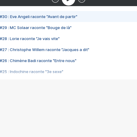
#30 : Eve Angeli raconte "Avant de partir"
#29 : MC Solaar raconte "Bouge de là"
28 : Lorie raconte "Je vais vite"
#27 : Christophe Willem raconte "Jacques a dit"
#26 : Chimène Badi raconte "Entre nous"
#25 : Indochine raconte "3e sexe"
#24 : Zaho raconte "C'est chelou"
#23 : Patrick Bruel raconte "Au café des délices"
#22 : Kyo raconte "Le chemin"
#21 : Nolwenn Leroy raconte "Cassé"
#20 : Patrick Hernandez raconte "Born to be alive"