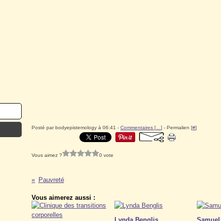
Posté par bodyepistemology à 06:41 -
Commentaires [
…
]
- Permalien [
#
]
Vous aimez ?
0 vote
Pauvreté
Vous aimerez aussi :
Lynda Benglis
Samuel