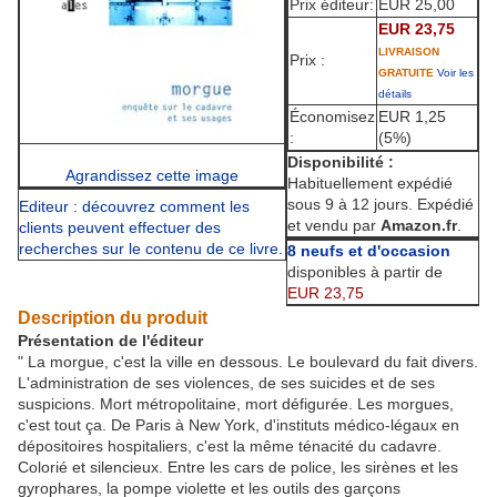
Prix éditeur:
EUR 25,00
EUR 23,75
LIVRAISON
Prix :
GRATUITE
Voir les
détails
Économisez
EUR 1,25
:
(5%)
Disponibilité :
Agrandissez cette image
Habituellement expédié
sous 9 à 12 jours. Expédié
Editeur : découvrez comment les
et vendu par
Amazon.fr
.
clients peuvent effectuer des
recherches sur le contenu de ce livre.
8 neufs et d'occasion
disponibles à partir de
EUR 23,75
Description du produit
Présentation de l'éditeur
" La morgue, c'est la ville en dessous. Le boulevard du fait divers.
L'administration de ses violences, de ses suicides et de ses
suspicions. Mort métropolitaine, mort défigurée. Les morgues,
c'est tout ça. De Paris à New York, d'instituts médico-légaux en
dépositoires hospitaliers, c'est la même ténacité du cadavre.
Colorié et silencieux. Entre les cars de police, les sirènes et les
gyrophares, la pompe violette et les outils des garçons