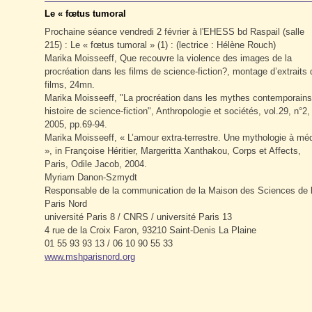
Le « fœtus tumoral
Prochaine séance vendredi 2 février à l'EHESS bd Raspail (salle
215) : Le « fœtus tumoral » (1) : (lectrice : Hélène Rouch)
Marika Moisseeff, Que recouvre la violence des images de la
procréation dans les films de science-fiction?, montage d’extraits
films, 24mn.
Marika Moisseeff, "La procréation dans les mythes contemporain
histoire de science-fiction", Anthropologie et sociétés, vol.29, n°2
2005, pp.69-94.
Marika Moisseeff, « L’amour extra-terrestre. Une mythologie à mé
», in Françoise Héritier, Margeritta Xanthakou, Corps et Affects,
Paris, Odile Jacob, 2004.
Myriam Danon-Szmydt
Responsable de la communication de la Maison des Sciences d
Paris Nord
université Paris 8 / CNRS / université Paris 13
4 rue de la Croix Faron, 93210 Saint-Denis La Plaine
01 55 93 93 13 / 06 10 90 55 33
www.mshparisnord.org