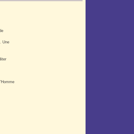
 de
s. Une
,
diter
e l'Homme