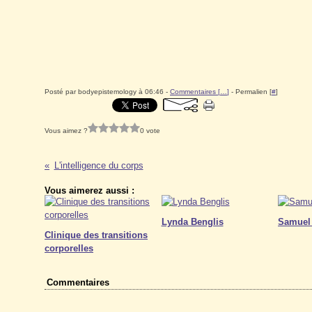
Posté par bodyepistemology à 06:46 -
Commentaires [
…
]
- Permalien [
#
]
Vous aimez ?
0 vote
L'intelligence du corps
Vous aimerez aussi :
Lynda Benglis
Samuel
Clinique des transitions
corporelles
Commentaires