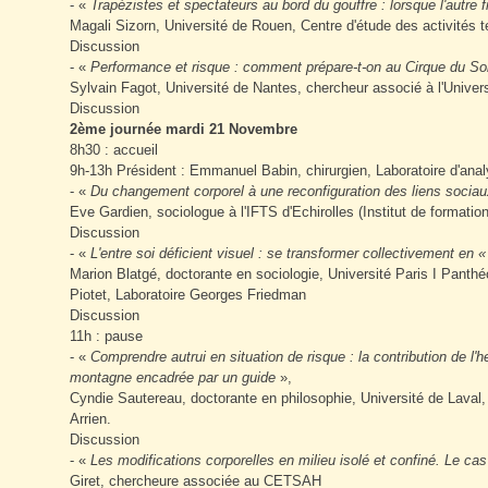
- «
Trapézistes et spectateurs au bord du gouffre : lorsque l'autre fi
Magali Sizorn, Université de Rouen, Centre d'étude des activités
Discussion
- «
Performance et risque : comment prépare-t-on au Cirque du Soleil
Sylvain Fagot, Université de Nantes, chercheur associé à l'Unive
Discussion
2ème journée mardi 21 Novembre
8h30 : accueil
9h-13h Président : Emmanuel Babin, chirurgien, Laboratoire d'ana
- «
Du changement corporel à une reconfiguration des liens sociau
Eve Gardien, sociologue à l'IFTS d'Echirolles (Institut de formation
Discussion
- «
L'entre soi déficient visuel : se transformer collectivement en 
Marion Blatgé, doctorante en sociologie, Université Paris I Panth
Piotet, Laboratoire Georges Friedman
Discussion
11h : pause
- «
Comprendre autrui en situation de risque : la contribution de l
montagne encadrée par un guide
»,
Cyndie Sautereau, doctorante en philosophie, Université de Laval,
Arrien.
Discussion
- «
Les modifications corporelles en milieu isolé et confiné. Le ca
Giret, chercheure associée au CETSAH