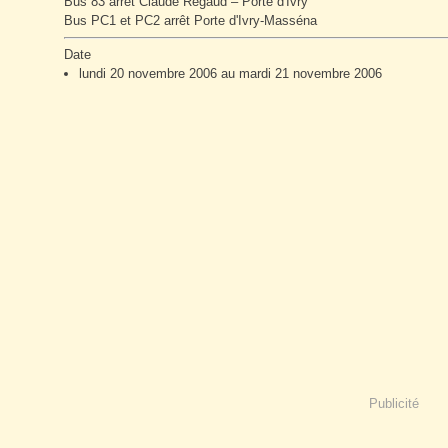
Bus 83 arrêt Claude Regaud – Porte d'Ivry
Bus PC1 et PC2 arrêt Porte d'Ivry-Masséna
Date
lundi 20 novembre 2006 au mardi 21 novembre 2006
Publicité