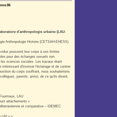
nov.06
aboratoire d'anthropologie urbaine (LAU-
ologie Anthropologie Histoire (CETSAH-EHESS)
ividus poussent leur corps à ses limites
tiples pour des échanges sexuels non
 les sciences sociales. Les travaux étant
 intéressant d'inverser l'éclairage et de centrer
xposition du corps souffrant, nous souhaiterions
collègues, parents, amis), de ce qu'ils disent,
e Fourmaux, LAU
leurs attachements
»
méditerranéenne et comparative – IDEMEC
 cité »
»