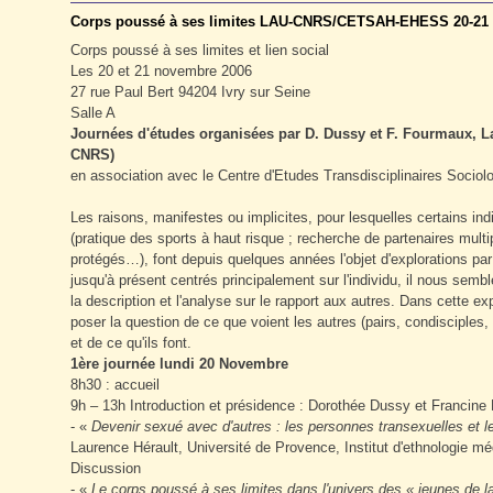
Corps poussé à ses limites LAU-CNRS/CETSAH-EHESS 20-21 
Corps poussé à ses limites et lien social
Les 20 et 21 novembre 2006
27 rue Paul Bert 94204 Ivry sur Seine
Salle A
Journées d'études
organisées par D. Dussy et F. Fourmaux, L
CNRS)
en association avec le Centre d'Etudes Transdisciplinaires Soci
Les raisons, manifestes ou implicites, pour lesquelles certains ind
(pratique des sports à haut risque ; recherche de partenaires mul
protégés…), font depuis quelques années l'objet d'explorations par
jusqu'à présent centrés principalement sur l'individu, il nous semble
la description et l'analyse sur le rapport aux autres. Dans cette e
poser la question de ce que voient les autres (pairs, condisciples, 
et de ce qu'ils font.
1ère journée lundi 20 Novembre
8h30 : accueil
9h – 13h Introduction et présidence : Dorothée Dussy et Francin
- «
Devenir sexué avec d'autres : les personnes transexuelles et 
Laurence Hérault, Université de Provence, Institut d'ethnologie 
Discussion
- «
Le corps poussé à ses limites dans l'univers des « jeunes de la