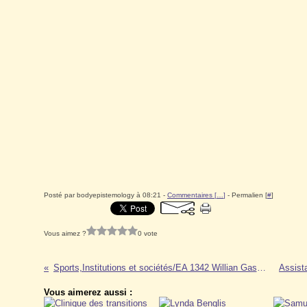
Posté par bodyepistemology à 08:21 -
Commentaires [
…
]
- Permalien [
#
]
Vous aimez ?
0 vote
Sports,Institutions et sociétés/EA 1342 Willian Gasparini
Vous aimerez aussi :