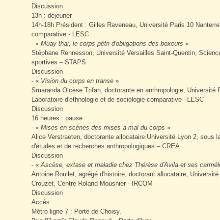
Discussion
13h : déjeuner
14h-18h Président : Gilles Raveneau, Université Paris 10 Nanterre,
comparative - LESC
- «
Muay thai, le corps pétri d'obligations des boxeurs
»
Stéphane Rennesson, Université Versailles Saint-Quentin, Science
sportives – STAPS
Discussion
- «
Vision du corps en transe
»
Smaranda Olcèse Trifan, doctorante en anthropologie, Université P
Laboratoire d'ethnologie et de sociologie comparative –LESC
Discussion
16 heures : pause
- «
Mises en scènes des mises à mal du corps
»
Alice Verstraeten, doctorante allocataire Université Lyon 2, sous l
d'études et de recherches anthropologiques – CREA
Discussion
- «
Ascèse, extase et maladie chez Thérèse d'Avila et ses carmél
Antoine Roullet, agrégé d'histoire, doctorant allocataire, Universit
Crouzet, Centre Roland Mousnier - IRCOM
Discussion
Accès
Métro ligne 7 : Porte de Choisy.