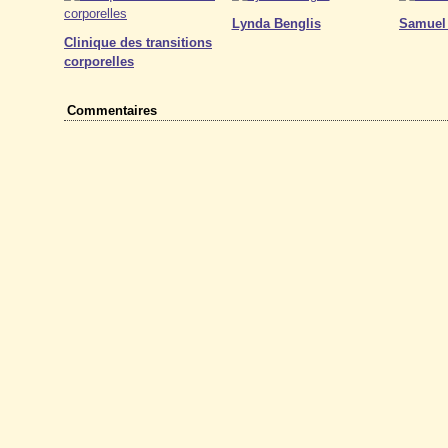
Lynda Benglis
Samuel
Clinique des transitions
corporelles
Commentaires