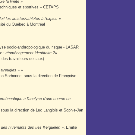
xe la limite
»
 techniques et sportives – CETAPS
 les artistes/athlètes à l'exploit
»
rsité du Québec à Montréal
lyse socio-anthropologique du risque - LASAR
x : réaménagement identitaire ?
»
 des travailleurs sociaux)
« aveugles »
»
éon-Sorbonne, sous la direction de Françoise
'herméneutique à l'analyse d'une course en
 sous la direction de Luc Langlois et Sophie-Jan
s des hivernants des îles Kerguelen
», Emilie