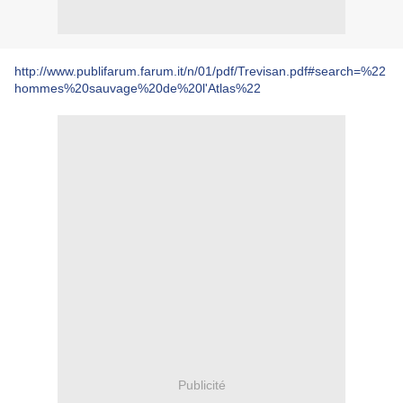
http://www.publifarum.farum.it/n/01/pdf/Trevisan.pdf#search=%22
hommes%20sauvage%20de%20l'Atlas%22
Publicité