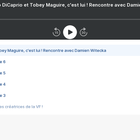
 DiCaprio et Tobey Maguire, c'est lui ! Rencontre avec Dam
bey Maguire, c'est lui ! Rencontre avec Damien Witecka
e 6
e 5
e 4
e 3
s créatrices de la VF !
e 2
e 1