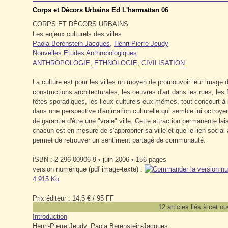
Corps et Décors Urbains Ed L'harmattan 06
CORPS ET DÉCORS URBAINS
Les enjeux culturels des villes
Paola Berenstein-Jacques
,
Henri-Pierre Jeudy
Nouvelles Etudes Anthropologiques
ANTHROPOLOGIE, ETHNOLOGIE, CIVILISATION
La culture est pour les villes un moyen de promouvoir leur image
constructions architecturales, les oeuvres d'art dans les rues, les f
fêtes sporadiques, les lieux culturels eux-mêmes, tout concourt à m
dans une perspective d'animation culturelle qui semble lui octroyer 
de garantie d'être une "vraie" ville. Cette attraction permanente lai
chacun est en mesure de s'approprier sa ville et que le lien social
permet de retrouver un sentiment partagé de communauté.
ISBN : 2-296-00906-9 • juin 2006 • 156 pages
version numérique (pdf image-texte) :
4 915 Ko
Prix éditeur : 14,5 €
/ 95 FF
12 articles liés à cet o
Introduction
Henri-Pierre Jeudy, Paola Berenstein-Jacques