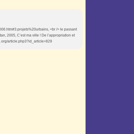
2006.htm#3.projets%20urbains, <br /> le passant
n, 2005, C’est ma ville ! De l’appropriation et
o.org/article.php3?id_article=829