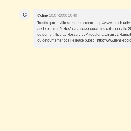
C
Coline
10/07/2006 16:49
Tandis que la ville se met en scène : http://www.mmsh.univ-
aix.fr/telemme/textes/actualites/programme.colloque.ville.
détourne : Nicolas Hossard et Magdalena Jarvin , L’Harmatta
du détournement de l’espace public : http://www.liens-soci