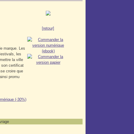
[retour]
 de marque. Les
estivals, les
ettre la ville
son certificat
sse croire que
 ainsi promu
uvrage