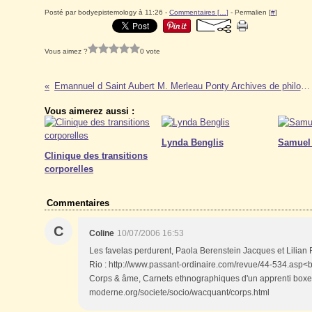
Posté par bodyepistemology à 11:26 -
Commentaires [
…
]
- Permalien [
#
]
Vous aimez ?
0 vote
Emannuel d Saint Aubert M. Merleau Ponty Archives de philosophie 06
Vous aimerez aussi :
Lynda Benglis
Samuel
Clinique des transitions
corporelles
Commentaires
C
Coline
10/07/2006 16:53
Les favelas perdurent, Paola Berenstein Jacques et Lilian F
Rio : http://www.passant-ordinaire.com/revue/44-534.asp<br
Corps & âme, Carnets ethnographiques d'un apprenti boxe
moderne.org/societe/socio/wacquant/corps.html