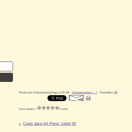
Posté par bodyepistemology à 06:38 -
Commentaires [
…
]
- Permalien [
#
]
Vous aimez ?
0 vote
Corps dans Art Press Juillet 06