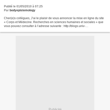
Publié le 01/05/2010 à 07:25
Par
bodyepistemology
Cher(e)s collègues, J’ai le plaisir de vous annoncer la mise en ligne du site
« Corps et Médecine. Recherches en sciences humaines et sociales » que
vous pouvez consulter à l’adresse suivante : http://blogs.univ-
tlse2.fr/corpsetmedecine/ Conçu pour promouvoir...
Publicité