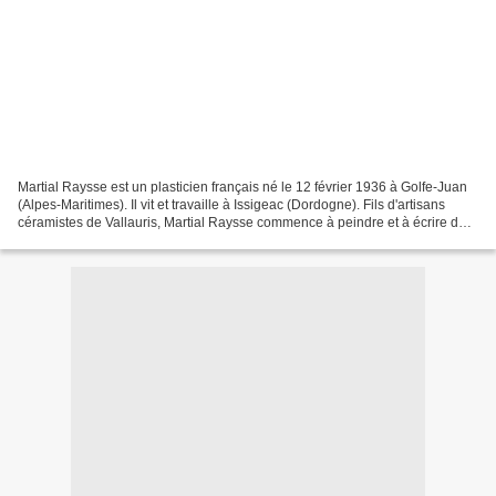
Martial Raysse est un plasticien français né le 12 février 1936 à Golfe-Juan
(Alpes-Maritimes). Il vit et travaille à Issigeac (Dordogne). Fils d'artisans
céramistes de Vallauris, Martial Raysse commence à peindre et à écrire des
poèmes dès l'âge de douze...