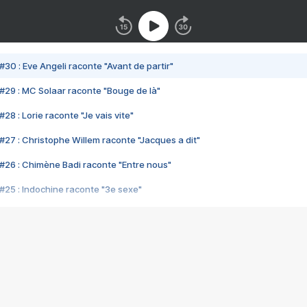
#30 : Eve Angeli raconte "Avant de partir"
#29 : MC Solaar raconte "Bouge de là"
28 : Lorie raconte "Je vais vite"
#27 : Christophe Willem raconte "Jacques a dit"
#26 : Chimène Badi raconte "Entre nous"
#25 : Indochine raconte "3e sexe"
#24 : Zaho raconte "C'est chelou"
#23 : Patrick Bruel raconte "Au café des délices"
#22 : Kyo raconte "Le chemin"
#21 : Nolwenn Leroy raconte "Cassé"