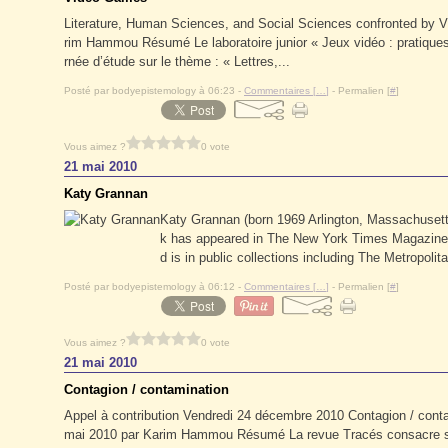
Literature, Human Sciences, and Social Sciences confronted by Vi
rim Hammou Résumé Le laboratoire junior « Jeux vidéo : pratiques
rnée d’étude sur le thème : « Lettres,...
Posté par bodyepistemology à 06:23 -
Commentaires [
…
]
- Permalien [
#
]
Vous aimez ?
0 vote
21 mai 2010
Katy Grannan
Katy Grannan (born 1969 Arlington, Massachusetts
k has appeared in The New York Times Magazine, 
d is in public collections including The Metropoli
Posté par bodyepistemology à 06:12 -
Commentaires [
…
]
- Permalien [
#
]
Vous aimez ?
0 vote
21 mai 2010
Contagion / contamination
Appel à contribution Vendredi 24 décembre 2010 Contagion / conta
mai 2010 par Karim Hammou Résumé La revue Tracés consacre so