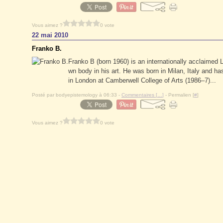
Vous aimez ?
0 vote
22 mai 2010
Franko B.
Franko B (born 1960) is an internationally acclaimed
wn body in his art. He was born in Milan, Italy and ha
in London at Camberwell College of Arts (1986–7)...
Posté par bodyepistemology à 06:33 -
Commentaires [
…
]
- Permalien [
#
]
Vous aimez ?
0 vote