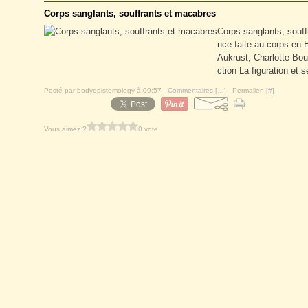
Corps sanglants, souffrants et macabres
Corps sanglants, souff
nce faite au corps en 
Aukrust, Charlotte Bout
ction La figuration et s
Posté par bodyepistemology à 09:57 -
Commentaires [
…
]
- Permalien [
#
]
Vous aimez ?
0 vote