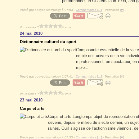
performances in Guatemala in 1999, and gai
Posté par bodyepistemology à 07:53 -
Commentaires [
…
]
- Permalien [
#
]
Vous aimez ?
0 vote
24 mai 2010
Dictionnaire culturel du sport
Composante essentielle de la vie c
emble des univers de la vie individu
n professionnel, en spectateur, on 
mple...
Posté par bodyepistemology à 07:41 -
Commentaires [
…
]
- Permalien [
#
]
Vous aimez ?
0 vote
23 mai 2010
Corps et arts
Corps et arts Longtemps objet de représentation et
devenu, depuis le milieu du siècle dernier, un suj
raines. Qu'il s'agisse de l’actionnisme viennois, de.
Posté par bodyepistemology à 07:33 -
Commentaires [
…
]
- Permalien [
#
]