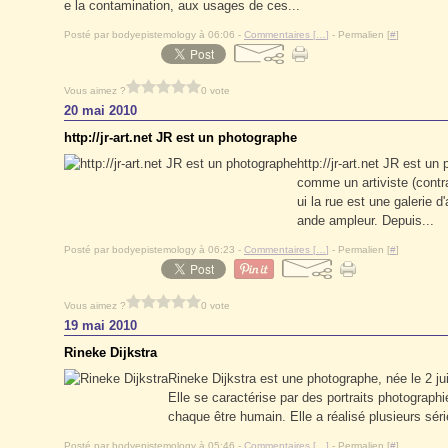
e la contamination, aux usages de ces...
Posté par bodyepistemology à 06:06 -
Commentaires [
…
]
- Permalien [
#
]
Vous aimez ?
0 vote
20 mai 2010
http://jr-art.net JR est un photographe
http://jr-art.net JR est u
comme un artiviste (contrac
ui la rue est une galerie d'
ande ampleur. Depuis...
Posté par bodyepistemology à 06:23 -
Commentaires [
…
]
- Permalien [
#
]
Vous aimez ?
0 vote
19 mai 2010
Rineke Dijkstra
Rineke Dijkstra est une photographe, née le 2 ju
Elle se caractérise par des portraits photographié
chaque être humain. Elle a réalisé plusieurs séri
Posté par bodyepistemology à 05:46 -
Commentaires [
…
]
- Permalien [
#
]