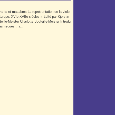
rants et macabres La représentation de la viole
Europe, XVIe-XVIIe siècles » Edité par Kjerstin
eille-Meister Charlotte Bouteille-Meister Introdu
es risques : la...