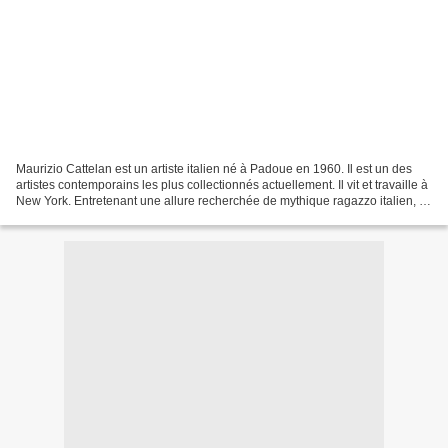
Maurizio Cattelan est un artiste italien né à Padoue en 1960. Il est un des
artistes contemporains les plus collectionnés actuellement. Il vit et travaille à
New York. Entretenant une allure recherchée de mythique ragazzo italien, il
est devenu aujourd'hui...