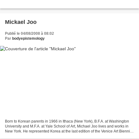
Mickael Joo
Publié le 04/08/2008 à 08:02
Par
bodyepistemology
Born to Korean parents in 1966 in Ithaca (New York), B.F.A. at Washington
University and M.F.A. at Yale School of Art, Michael Joo lives and works in
New York. He represented Korea at the last edition of the Venice Art Biennial
in 2001. From the start...