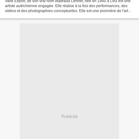
Valie Export, de son vrai nom Waltraud Lehner, née en 1940 à Linz est une
artiste autrichienne engagée. Elle réalise à la fois des performances, des
vidéos et des photographies conceptuelles. Elle est une pionnière de l'art
médiatique. Valie Export vit...
Publicité