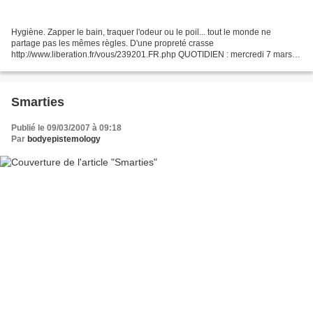
Hygiène. Zapper le bain, traquer l'odeur ou le poil... tout le monde ne
partage pas les mêmes règles. D'une propreté crasse
http://www.liberation.fr/vous/239201.FR.php QUOTIDIEN : mercredi 7 mars
2007 «M on homme est un vrai maniaque. Quand il prend une...
Smarties
Publié le 09/03/2007 à 09:18
Par
bodyepistemology