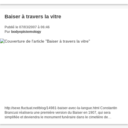
ans. Jean Baudrillard (Sipa) Le...
Baiser à travers la vitre
Publié le 07/03/2007 à 06:46
Par
bodyepistemology
http://sexe.fluctuat.net/blog/14981-baiser-avec-la-langue.html Constantin
Brancusi réalisera une première version du Baiser en 1907, qui sera
simplifiée et deviendra le monument funéraire dans le cimetière de
Montparnasse en 1910, pour une amie à lui...