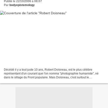
Publié le 22/10/2006 à 08:07
Par
bodyepistemology
Décédé il y a tout juste 10 ans, Robert Doisneau, est le plus célèbre
représentant d'un courant que l'on nomma "photographie humaniste", né
dans le sillage du Front populaire. Mais Doisneau, c'est surtout le
photographe du Paris éternel, romantique et...