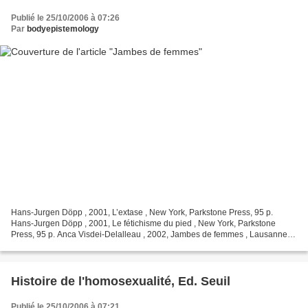
Publié le 25/10/2006 à 07:26
Par
bodyepistemology
Hans-Jurgen Döpp , 2001, L’extase , New York, Parkstone Press, 95 p.
Hans-Jurgen Döpp , 2001, Le fétichisme du pied , New York, Parkstone
Press, 95 p. Anca Visdei-Delalleau , 2002, Jambes de femmes , Lausanne,
Favre, 144 p. Méditations pour une symbolique...
Histoire de l'homosexualité, Ed. Seuil
Publié le 25/10/2006 à 07:21