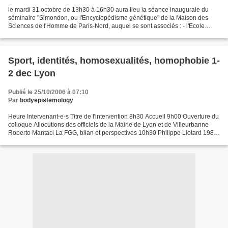
le mardi 31 octobre de 13h30 à 16h30 aura lieu la séance inaugurale du
séminaire "Simondon, ou l'Encyclopédisme génétique" de la Maison des
Sciences de l'Homme de Paris-Nord, auquel se sont associés : - l'Ecole
Doctorale "Savoirs scientifiques" de l'Université...
Sport, identités, homosexualités, homophobie 1-
2 dec Lyon
Publié le 25/10/2006 à 07:10
Par
bodyepistemology
Heure Intervenant-e-s Titre de l'intervention 8h30 Accueil 9h00 Ouverture du
colloque Allocutions des officiels de la Mairie de Lyon et de Villeurbanne
Roberto Mantaci La FGG, bilan et perspectives 10h30 Philippe Liotard 1982-
2006: de la nécessité à la...