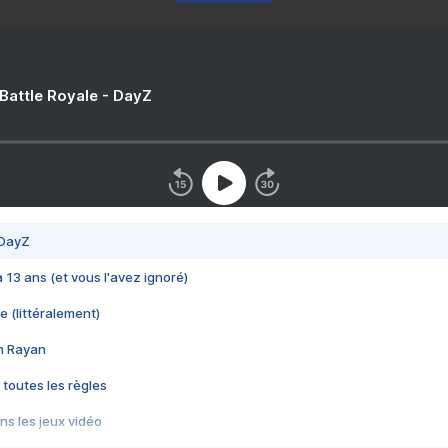
 Battle Royale - DayZ
 DayZ
 a 13 ans (et vous l'avez ignoré)
e (littéralement)
im Rayan
 toutes les règles
s les jeux vidéo